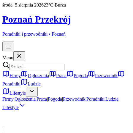
środa, 5 sierpnia 2026
23
°C
Burza
Poznań Przekrój
Poradniki i przewodniki •
Poznań
Menu
Firmy
Ogłoszenia
Praca
Pogoda
Przewodnik
Poradniki
Ludzie
Lifestyle
Firmy
|
Ogłoszenia
|
Praca
|
Pogoda
|
Przewodnik
|
Poradniki
|
Ludzie
|
Lifestyle
|