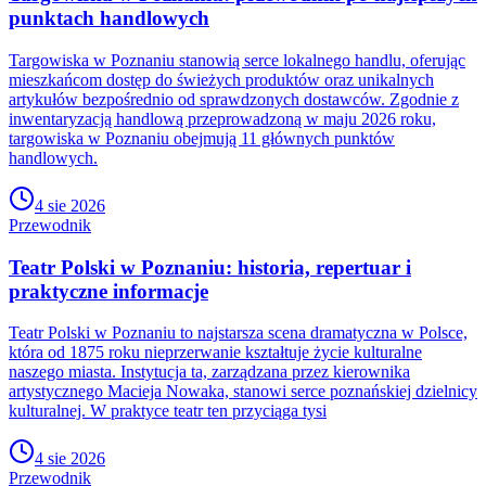
punktach handlowych
Targowiska w Poznaniu stanowią serce lokalnego handlu, oferując
mieszkańcom dostęp do świeżych produktów oraz unikalnych
artykułów bezpośrednio od sprawdzonych dostawców. Zgodnie z
inwentaryzacją handlową przeprowadzoną w maju 2026 roku,
targowiska w Poznaniu obejmują 11 głównych punktów
handlowych.
4 sie 2026
Przewodnik
Teatr Polski w Poznaniu: historia, repertuar i
praktyczne informacje
Teatr Polski w Poznaniu to najstarsza scena dramatyczna w Polsce,
która od 1875 roku nieprzerwanie kształtuje życie kulturalne
naszego miasta. Instytucja ta, zarządzana przez kierownika
artystycznego Macieja Nowaka, stanowi serce poznańskiej dzielnicy
kulturalnej. W praktyce teatr ten przyciąga tysi
4 sie 2026
Przewodnik