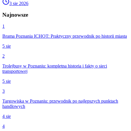
3 sie 2026
Najnowsze
1
Brama Poznania ICHOT: Praktyczny przewodnik po historii miasta
5 sie
2
Trolejbusy w Poznaniu: kompletna historia i fakty o sieci
transportowej
5 sie
3
Targowiska w Poznaniu: przewodnik po najlepszych punktach
handlowych
4 sie
4