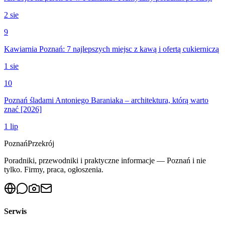
2 sie
9
Kawiarnia Poznań: 7 najlepszych miejsc z kawą i ofertą cukierniczą
1 sie
10
Poznań śladami Antoniego Baraniaka – architektura, którą warto
znać [2026]
1 lip
Poznań
Przekrój
Poradniki, przewodniki i praktyczne informacje — Poznań i nie
tylko. Firmy, praca, ogłoszenia.
Serwis