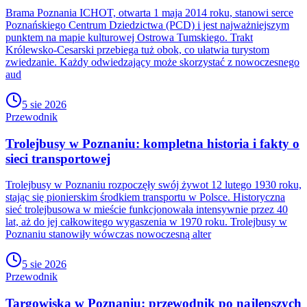
Brama Poznania ICHOT, otwarta 1 maja 2014 roku, stanowi serce
Poznańskiego Centrum Dziedzictwa (PCD) i jest najważniejszym
punktem na mapie kulturowej Ostrowa Tumskiego. Trakt
Królewsko-Cesarski przebiega tuż obok, co ułatwia turystom
zwiedzanie. Każdy odwiedzający może skorzystać z nowoczesnego
aud
5 sie 2026
Przewodnik
Trolejbusy w Poznaniu: kompletna historia i fakty o
sieci transportowej
Trolejbusy w Poznaniu rozpoczęły swój żywot 12 lutego 1930 roku,
stając się pionierskim środkiem transportu w Polsce. Historyczna
sieć trolejbusowa w mieście funkcjonowała intensywnie przez 40
lat, aż do jej całkowitego wygaszenia w 1970 roku. Trolejbusy w
Poznaniu stanowiły wówczas nowoczesną alter
5 sie 2026
Przewodnik
Targowiska w Poznaniu: przewodnik po najlepszych