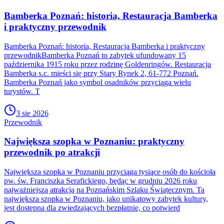
Bamberka Poznań: historia, Restauracja Bamberka
i praktyczny przewodnik
Bamberka Poznań: historia, Restauracja Bamberka i praktyczny
przewodnikBamberka Poznań to zabytek ufundowany 15
października 1915 roku przez rodzinę Goldenringów. Restauracja
Bamberka s.c. mieści się przy Stary Rynek 2, 61-772 Poznań.
Bamberka Poznań jako symbol osadników przyciąga wielu
turystów. T
3 sie 2026
Przewodnik
Największa szopka w Poznaniu: praktyczny
przewodnik po atrakcji
Największa szopka w Poznaniu przyciąga tysiące osób do kościoła
pw. św. Franciszka Serafickiego, będąc w grudniu 2026 roku
najważniejszą atrakcją na Poznańskim Szlaku Świątecznym. Ta
największa szopka w Poznaniu, jako unikatowy zabytek kultury,
jest dostępna dla zwiedzających bezpłatnie, co potwierd