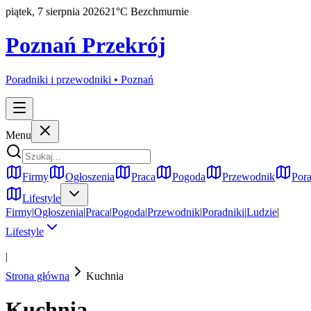
piątek, 7 sierpnia 2026
21
°C
Bezchmurnie
Poznań Przekrój
Poradniki i przewodniki •
Poznań
Menu
Firmy
Ogłoszenia
Praca
Pogoda
Przewodnik
Pora
Lifestyle
Firmy
|
Ogłoszenia
|
Praca
|
Pogoda
|
Przewodnik
|
Poradniki
|
Ludzie
|
Lifestyle
|
Strona główna
Kuchnia
Kuchnia