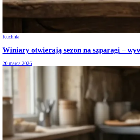
Kuchnia
Winiary otwierają sezon na szparagi – wyw
20 marca 2026