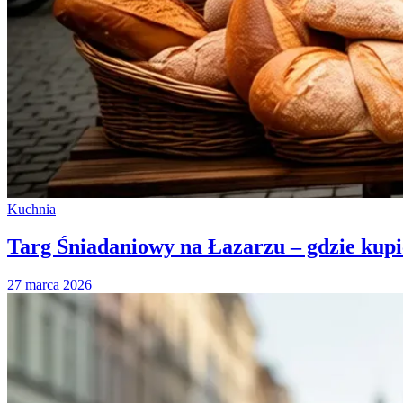
Kuchnia
Targ Śniadaniowy na Łazarzu – gdzie kupić
27 marca 2026