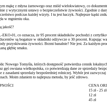
tym mąkę z młyna żarnowego oraz miód wielokwiatowy, co dokumentuj
dnie z wytycznymi ustawy o bezpieczeństwie żywności. Zgodnie z da
zeństwo podczas każdej wizyty. I tu jest haczyk. Najlepsze kąski zni
ęła w mgnieniu oka.
ą jakość?
L-EKO-01, co oznacza, że 95 procent składników pochodzi z certyfik
oducentów są bogatsze w składniki odżywcze o 30 procent. Kupując w
ody pozyskiwania żywności. Brzmi banalnie? Nie jest. Za każdym prod
kaną głębię smaku.
kolic Nowego Tomyśla, których dostępność potwierdza cennik lokalnyc
az gęś owsiana wielkopolska, co potwierdzają dane ze sprzedaży bezpoś
z zasadami sprzedaży bezpośredniej rolniczej. Wybór jest zazwyczaj 
ianach. Moim zdaniem to najlepsza metoda, by jeść zdrowo.
PNOŚCI
CENA OR
15 zł - 25 zł
12 zł
45 zł