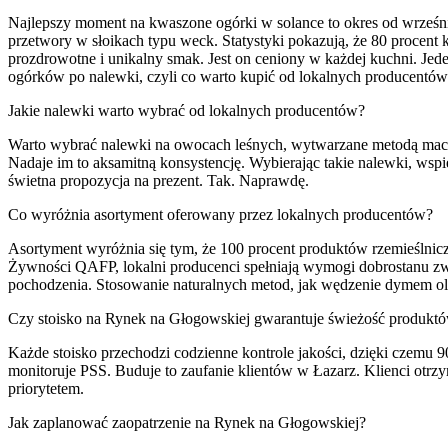
Najlepszy moment na kwaszone ogórki w solance to okres od wrześn
przetwory w słoikach typu weck. Statystyki pokazują, że 80 procen
prozdrowotne i unikalny smak. Jest on ceniony w każdej kuchni. Je
ogórków po nalewki, czyli co warto kupić od lokalnych producentów 
Jakie nalewki warto wybrać od lokalnych producentów?
Warto wybrać nalewki na owocach leśnych, wytwarzane metodą macer
Nadaje im to aksamitną konsystencję. Wybierając takie nalewki, wsp
świetna propozycja na prezent. Tak. Naprawdę.
Co wyróżnia asortyment oferowany przez lokalnych producentów?
Asortyment wyróżnia się tym, że 100 procent produktów rzemieślnic
Żywności QAFP, lokalni producenci spełniają wymogi dobrostanu zwie
pochodzenia. Stosowanie naturalnych metod, jak wędzenie dymem olc
Czy stoisko na Rynek na Głogowskiej gwarantuje świeżość produkt
Każde stoisko przechodzi codzienne kontrole jakości, dzięki czemu
monitoruje PSS. Buduje to zaufanie klientów w Łazarz. Klienci otr
priorytetem.
Jak zaplanować zaopatrzenie na Rynek na Głogowskiej?