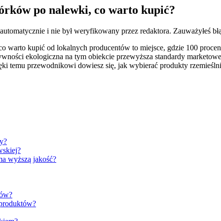
órków po nalewki, co warto kupić?
 automatycznie i nie był weryfikowany przez redaktora. Zauważyłeś bł
 warto kupić od lokalnych producentów to miejsce, gdzie 100 procen
ywności ekologiczna na tym obiekcie przewyższa standardy marketowe 
ięki temu przewodnikowi dowiesz się, jak wybierać produkty rzemieśl
py?
wskiej?
ma wyższą jakość?
tów?
 produktów?