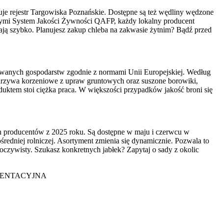
e rejestr Targowiska Poznańskie. Dostępne są też wędliny wędzone
nymi System Jakości Żywności QAFP, każdy lokalny producent
kają szybko. Planujesz zakup chleba na zakwasie żytnim? Bądź przed
owanych gospodarstw zgodnie z normami Unii Europejskiej. Według
arzywa korzeniowe z upraw gruntowych oraz suszone borowiki,
uktem stoi ciężka praca. W większości przypadków jakość broni się
h producentów z 2025 roku. Są dostępne w maju i czerwcu w
redniej rolniczej. Asortyment zmienia się dynamicznie. Pozwala to
oczywisty. Szukasz konkretnych jabłek? Zapytaj o sady z okolic
IENTACYJNA