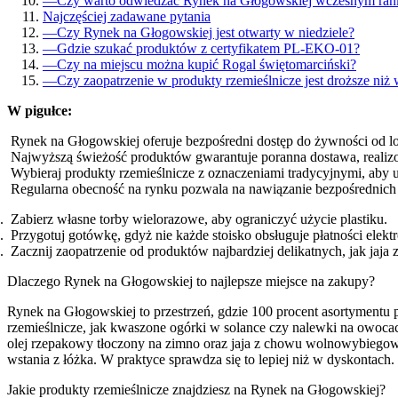
—
Czy warto odwiedzać Rynek na Głogowskiej wczesnym ran
Najczęściej zadawane pytania
—
Czy Rynek na Głogowskiej jest otwarty w niedziele?
—
Gdzie szukać produktów z certyfikatem PL-EKO-01?
—
Czy na miejscu można kupić Rogal świętomarciński?
—
Czy zaopatrzenie w produkty rzemieślnicze jest droższe niż
W pigułce:
Rynek na Głogowskiej oferuje bezpośredni dostęp do żywności od 
Najwyższą świeżość produktów gwarantuje poranna dostawa, reali
Wybieraj produkty rzemieślnicze z oznaczeniami tradycyjnymi, aby 
Regularna obecność na rynku pozwala na nawiązanie bezpośrednich r
Zabierz własne torby wielorazowe, aby ograniczyć użycie plastiku.
Przygotuj gotówkę, gdyż nie każde stoisko obsługuje płatności elekt
Zacznij zaopatrzenie od produktów najbardziej delikatnych, jak ja
Dlaczego Rynek na Głogowskiej to najlepsze miejsce na zakupy?
Rynek na Głogowskiej to przestrzeń, gdzie 100 procent asortymentu 
rzemieślnicze, jak kwaszone ogórki w solance czy nalewki na owoc
olej rzepakowy tłoczony na zimno oraz jaja z chowu wolnowybiegow
wstania z łóżka. W praktyce sprawdza się to lepiej niż w dyskontach.
Jakie produkty rzemieślnicze znajdziesz na Rynek na Głogowskiej?