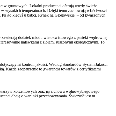
praw gruntowych. Lokalni producenci oferują wtedy świeże
ji w wysokich temperaturach. Dzięki temu zachowują właściwości
. Pił go kiedyś u babci. Rynek na Głogowskiej – od kwaszonych
o zawierają dodatek miodu wielokwiatowego z pasieki wędrownej.
interesowanie nalewkami z ziołami suszonymi ekologicznymi. To
dotyczącymi kontroli jakości. Według standardów System Jakości
ką. Każde zaopatrzenie to gwarancja towarów z certyfikatami
ość warzyw korzeniowych oraz jaj z chowu wolnowybiegowego
ucenci dbają o warunki przechowywania. Świeżość jest tu