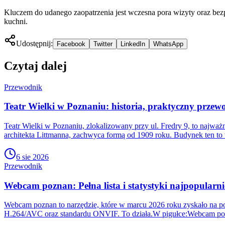
Kluczem do udanego zaopatrzenia jest wczesna pora wizyty oraz bez
kuchni.
Udostępnij:
Facebook
Twitter
LinkedIn
WhatsApp
Czytaj dalej
Przewodnik
Teatr Wielki w Poznaniu: historia, praktyczny przewo
Teatr Wielki w Poznaniu, zlokalizowany przy ul. Fredry 9, to najw
architekta Littmanna, zachwyca formą od 1909 roku. Budynek ten to 
6 sie 2026
Przewodnik
Webcam poznan: Pełna lista i statystyki najpopularni
Webcam poznan to narzędzie, które w marcu 2026 roku zyskało na pop
H.264/AVC oraz standardu ONVIF. To działa.W pigułce:Webcam poz