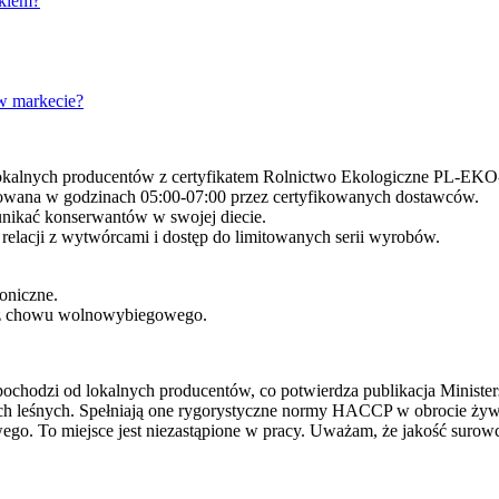
kiem?
 w markecie?
lokalnych producentów z certyfikatem Rolnictwo Ekologiczne PL-EKO
zowana w godzinach 05:00-07:00 przez certyfikowanych dostawców.
unikać konserwantów w swojej diecie.
elacji z wytwórcami i dostęp do limitowanych serii wyrobów.
roniczne.
ja z chowu wolnowybiegowego.
pochodzi od lokalnych producentów, co potwierdza publikacja Ministe
ach leśnych. Spełniają one rygorystyczne normy HACCP w obrocie żywn
ego. To miejsce jest niezastąpione w pracy. Uważam, że jakość suro