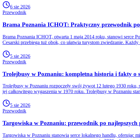
6 sie 2026
Przewodnik
Brama Poznania ICHOT: Praktyczny przewodnik po h
Brama Poznania ICHOT, otwarta 1 maja 2014 roku, stanowi serce P
Cesarski przebiega tuż obok, co ułatwia turystom zwiedzanie. Każd
5 sie 2026
Przewodnik
Trolejbusy w Poznaniu: kompletna historia i fakty o s
Trolejbusy w Poznaniu rozpoczęły swój żywot 12 lutego 1930 roku, st
jej całkowitego wygaszenia w 1970 roku. Trolejbusy w Poznaniu st
5 sie 2026
Przewodnik
Targowiska w Poznaniu: przewodnik po najlepszych
Targowiska w Poznaniu stanowią serce lokalnego handlu, oferując 