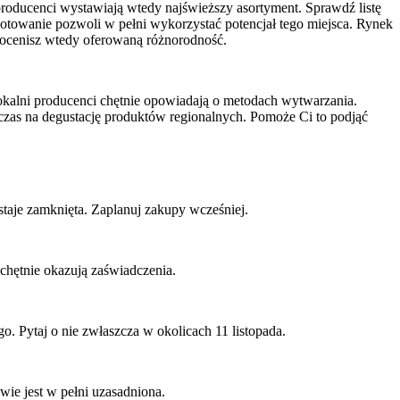
roducenci wystawiają wtedy najświeższy asortyment. Sprawdź listę
gotowanie pozwoli w pełni wykorzystać potencjał tego miejsca. Rynek
Docenisz wtedy oferowaną różnorodność.
okalni producenci chętnie opowiadają o metodach wytwarzania.
czas na degustację produktów regionalnych. Pomoże Ci to podjąć
taje zamknięta. Zaplanuj zakupy wcześniej.
chętnie okazują zaświadczenia.
. Pytaj o nie zwłaszcza w okolicach 11 listopada.
ie jest w pełni uzasadniona.