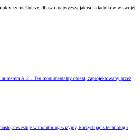
dukty rzemieślnicze, dbasz o najwyższą jakość składników w swojej
pod numerem A-21. Ten monumentalny obiekt, zaprojektowany przez
sto, inwestuje w monitoring wizyjny, korzystając z technologii