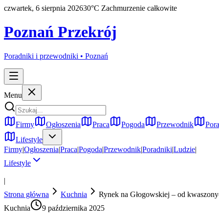
czwartek, 6 sierpnia 2026
30
°C
Zachmurzenie całkowite
Poznań Przekrój
Poradniki i przewodniki •
Poznań
Menu
Firmy
Ogłoszenia
Praca
Pogoda
Przewodnik
Pora
Lifestyle
Firmy
|
Ogłoszenia
|
Praca
|
Pogoda
|
Przewodnik
|
Poradniki
|
Ludzie
|
Lifestyle
|
Strona główna
Kuchnia
Rynek na Głogowskiej – od kwaszonyc
Kuchnia
9 października 2025