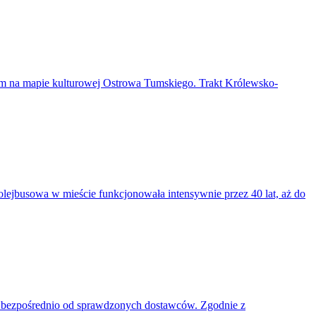
em na mapie kulturowej Ostrowa Tumskiego. Trakt Królewsko-
rolejbusowa w mieście funkcjonowała intensywnie przez 40 lat, aż do
w bezpośrednio od sprawdzonych dostawców. Zgodnie z