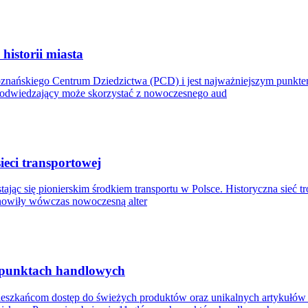
istorii miasta
oznańskiego Centrum Dziedzictwa (PCD) i jest najważniejszym punkt
y odwiedzający może skorzystać z nowoczesnego aud
ieci transportowej
ając się pionierskim środkiem transportu w Polsce. Historyczna sieć t
anowiły wówczas nowoczesną alter
 punktach handlowych
mieszkańcom dostęp do świeżych produktów oraz unikalnych artykułó