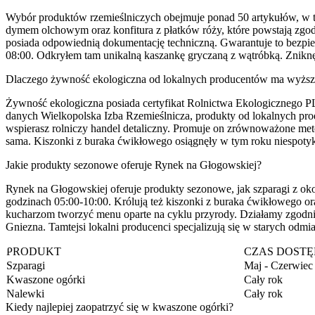
Wybór produktów rzemieślniczych obejmuje ponad 50 artykułów, w 
dymem olchowym oraz konfitura z płatków róży, które powstają zgo
posiada odpowiednią dokumentację techniczną. Gwarantuje to bezpiec
08:00. Odkryłem tam unikalną kaszankę gryczaną z wątróbką. Znikn
Dlaczego żywność ekologiczna od lokalnych producentów ma wyższ
Żywność ekologiczna posiada certyfikat Rolnictwa Ekologicznego P
danych Wielkopolska Izba Rzemieślnicza, produkty od lokalnych pr
wspierasz rolniczy handel detaliczny. Promuje on zrównoważone met
sama. Kiszonki z buraka ćwikłowego osiągnęły w tym roku niespoty
Jakie produkty sezonowe oferuje Rynek na Głogowskiej?
Rynek na Głogowskiej oferuje produkty sezonowe, jak szparagi z o
godzinach 05:00-10:00. Królują też kiszonki z buraka ćwikłowego or
kucharzom tworzyć menu oparte na cyklu przyrody. Działamy zgodnie 
Gniezna. Tamtejsi lokalni producenci specjalizują się w starych odm
PRODUKT
CZAS DOSTĘ
Szparagi
Maj - Czerwiec
Kwaszone ogórki
Cały rok
Nalewki
Cały rok
Kiedy najlepiej zaopatrzyć się w kwaszone ogórki?