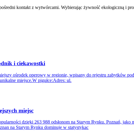
pośredni kontakt z wytwórcami. Wybierając żywność ekologiczną i pro
dnik i ciekawostki
ażniejszy ośrodek operowy w regionie, wpisany do rejestru zabytków 
unikalne miejsce.W pigułce:Adres: ul.
ejszych miejsc
ularności dzięki 263 988 odsłonom na Starym Rynku. Poznań, jako mia
nan na Starym Rynku dominuje w statystykac