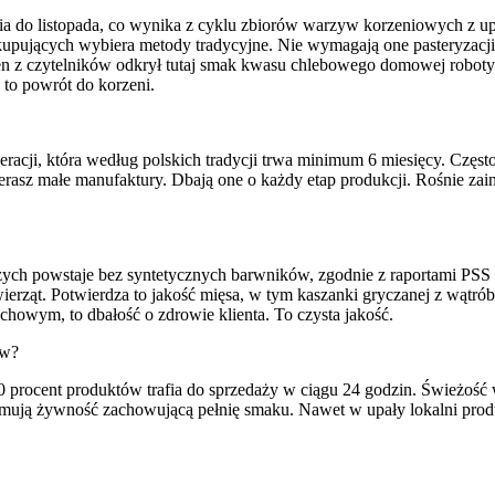
ia do listopada, co wynika z cyklu zbiorów warzyw korzeniowych z u
t kupujących wybiera metody tradycyjne. Nie wymagają one pasteryzac
den z czytelników odkrył tutaj smak kwasu chlebowego domowej roboty
to powrót do korzeni.
acji, która według polskich tradycji trwa minimum 6 miesięcy. Częst
ierasz małe manufaktury. Dbają one o każdy etap produkcji. Rośnie za
zych powstaje bez syntetycznych barwników, zgodnie z raportami PSS 
rząt. Potwierdza to jakość mięsa, w tym kaszanki gryczanej z wątrób
howym, to dbałość o zdrowie klienta. To czysta jakość.
ów?
 90 procent produktów trafia do sprzedaży w ciągu 24 godzin. Śwież
zymują żywność zachowującą pełnię smaku. Nawet w upały lokalni prod