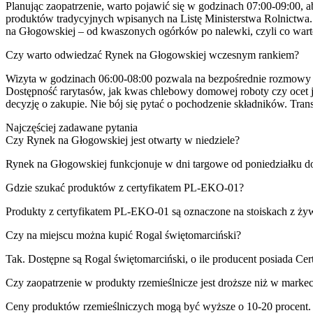
Planując zaopatrzenie, warto pojawić się w godzinach 07:00-09:00,
produktów tradycyjnych wpisanych na Listę Ministerstwa Rolnictwa. 
na Głogowskiej – od kwaszonych ogórków po nalewki, czyli co wart
Czy warto odwiedzać Rynek na Głogowskiej wczesnym rankiem?
Wizyta w godzinach 06:00-08:00 pozwala na bezpośrednie rozmowy z 
Dostępność rarytasów, jak kwas chlebowy domowej roboty czy ocet j
decyzję o zakupie. Nie bój się pytać o pochodzenie składników. Trans
Najczęściej zadawane pytania
Czy Rynek na Głogowskiej jest otwarty w niedziele?
Rynek na Głogowskiej funkcjonuje w dni targowe od poniedziałku do 
Gdzie szukać produktów z certyfikatem PL-EKO-01?
Produkty z certyfikatem PL-EKO-01 są oznaczone na stoiskach z żywn
Czy na miejscu można kupić Rogal świętomarciński?
Tak. Dostępne są Rogal świętomarciński, o ile producent posiada Cer
Czy zaopatrzenie w produkty rzemieślnicze jest droższe niż w markec
Ceny produktów rzemieślniczych mogą być wyższe o 10-20 procent. Wy