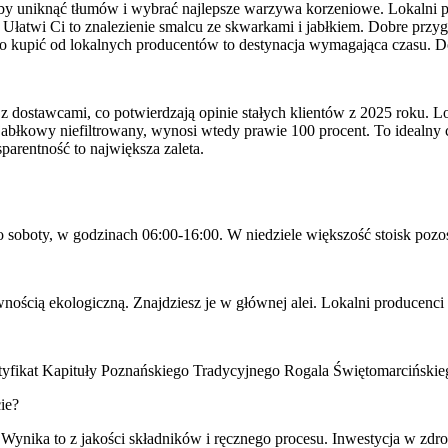
 aby uniknąć tłumów i wybrać najlepsze warzywa korzeniowe. Lokalni p
Ułatwi Ci to znalezienie smalcu ze skwarkami i jabłkiem. Dobre przy
o kupić od lokalnych producentów to destynacja wymagająca czasu. 
dostawcami, co potwierdzają opinie stałych klientów z 2025 roku. L
abłkowy niefiltrowany, wynosi wtedy prawie 100 procent. To idealny 
parentność to największa zaleta.
soboty, w godzinach 06:00-16:00. W niedziele większość stoisk pozos
ością ekologiczną. Znajdziesz je w głównej alei. Lokalni producenci 
tyfikat Kapituły Poznańskiego Tradycyjnego Rogala Świętomarcińskiego
ie?
nika to z jakości składników i ręcznego procesu. Inwestycja w zdrow