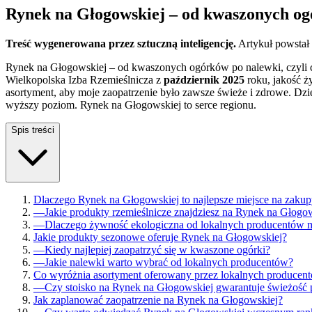
Rynek na Głogowskiej – od kwaszonych og
Treść wygenerowana przez sztuczną inteligencję.
Artykuł powstał
Rynek na Głogowskiej – od kwaszonych ogórków po nalewki, czyli co
Wielkopolska Izba Rzemieślnicza z
październik 2025
roku, jakość ż
asortyment, aby moje zaopatrzenie było zawsze świeże i zdrowe. Dz
wyższy poziom. Rynek na Głogowskiej to serce regionu.
Spis treści
Dlaczego Rynek na Głogowskiej to najlepsze miejsce na zaku
—
Jakie produkty rzemieślnicze znajdziesz na Rynek na Głogo
—
Dlaczego żywność ekologiczna od lokalnych producentów 
Jakie produkty sezonowe oferuje Rynek na Głogowskiej?
—
Kiedy najlepiej zaopatrzyć się w kwaszone ogórki?
—
Jakie nalewki warto wybrać od lokalnych producentów?
Co wyróżnia asortyment oferowany przez lokalnych producen
—
Czy stoisko na Rynek na Głogowskiej gwarantuje świeżość
Jak zaplanować zaopatrzenie na Rynek na Głogowskiej?