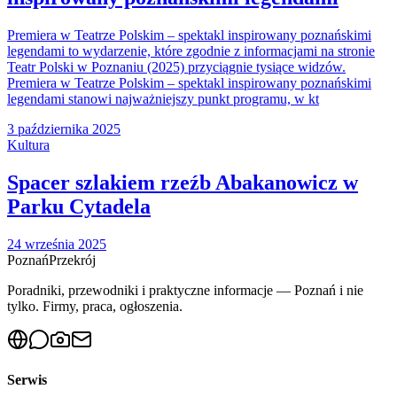
Premiera w Teatrze Polskim – spektakl inspirowany poznańskimi
legendami to wydarzenie, które zgodnie z informacjami na stronie
Teatr Polski w Poznaniu (2025) przyciągnie tysiące widzów.
Premiera w Teatrze Polskim – spektakl inspirowany poznańskimi
legendami stanowi najważniejszy punkt programu, w kt
3 października 2025
Kultura
Spacer szlakiem rzeźb Abakanowicz w
Parku Cytadela
24 września 2025
Poznań
Przekrój
Poradniki, przewodniki i praktyczne informacje — Poznań i nie
tylko. Firmy, praca, ogłoszenia.
Serwis