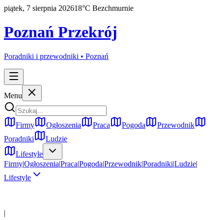
piątek, 7 sierpnia 2026
18
°C
Bezchmurnie
Poznań Przekrój
Poradniki i przewodniki •
Poznań
Menu
Firmy
Ogłoszenia
Praca
Pogoda
Przewodnik
Poradniki
Ludzie
Lifestyle
Firmy
|
Ogłoszenia
|
Praca
|
Pogoda
|
Przewodnik
|
Poradniki
|
Ludzie
|
Lifestyle
|