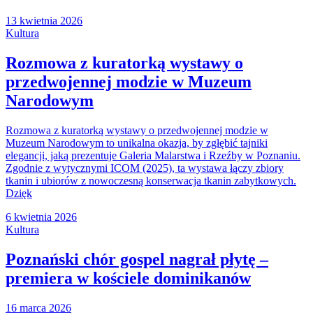
13 kwietnia 2026
Kultura
Rozmowa z kuratorką wystawy o
przedwojennej modzie w Muzeum
Narodowym
Rozmowa z kuratorką wystawy o przedwojennej modzie w
Muzeum Narodowym to unikalna okazja, by zgłębić tajniki
elegancji, jaką prezentuje Galeria Malarstwa i Rzeźby w Poznaniu.
Zgodnie z wytycznymi ICOM (2025), ta wystawa łączy zbiory
tkanin i ubiorów z nowoczesną konserwacja tkanin zabytkowych.
Dzięk
6 kwietnia 2026
Kultura
Poznański chór gospel nagrał płytę –
premiera w kościele dominikanów
16 marca 2026