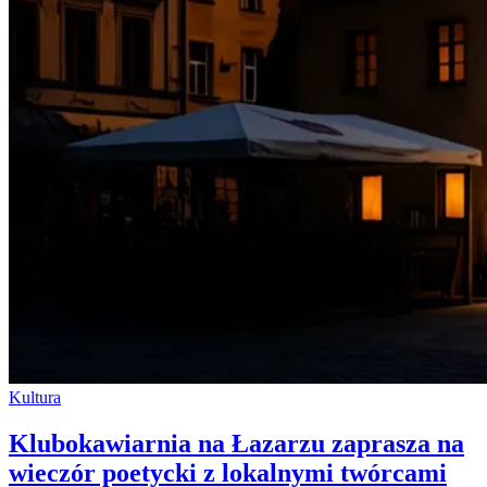
Kultura
Klubokawiarnia na Łazarzu zaprasza na
wieczór poetycki z lokalnymi twórcami