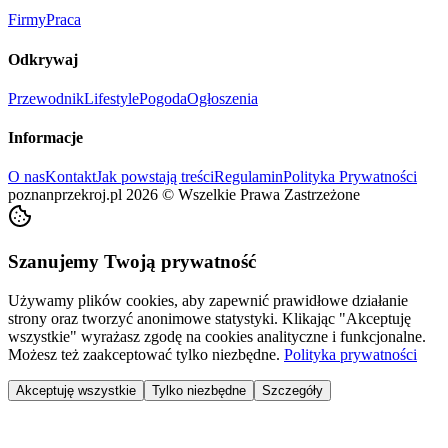
Firmy
Praca
Odkrywaj
Przewodnik
Lifestyle
Pogoda
Ogłoszenia
Informacje
O nas
Kontakt
Jak powstają treści
Regulamin
Polityka Prywatności
poznanprzekroj.pl
2026
©
Wszelkie Prawa Zastrzeżone
Szanujemy Twoją prywatność
Używamy plików cookies, aby zapewnić prawidłowe działanie
strony oraz tworzyć anonimowe statystyki. Klikając "Akceptuję
wszystkie" wyrażasz zgodę na cookies analityczne i funkcjonalne.
Możesz też zaakceptować tylko niezbędne.
Polityka prywatności
Akceptuję wszystkie
Tylko niezbędne
Szczegóły