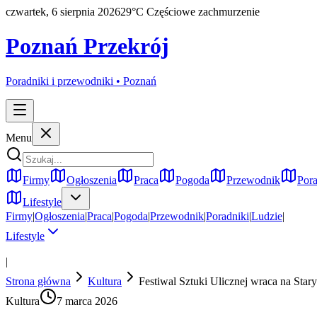
czwartek, 6 sierpnia 2026
29
°C
Częściowe zachmurzenie
Poznań Przekrój
Poradniki i przewodniki •
Poznań
Menu
Firmy
Ogłoszenia
Praca
Pogoda
Przewodnik
Pora
Lifestyle
Firmy
|
Ogłoszenia
|
Praca
|
Pogoda
|
Przewodnik
|
Poradniki
|
Ludzie
|
Lifestyle
|
Strona główna
Kultura
Festiwal Sztuki Ulicznej wraca na Star
Kultura
7 marca 2026