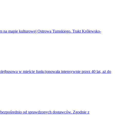
em na mapie kulturowej Ostrowa Tumskiego. Trakt Królewsko-
rolejbusowa w mieście funkcjonowała intensywnie przez 40 lat, aż do
w bezpośrednio od sprawdzonych dostawców. Zgodnie z