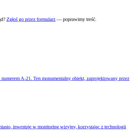
ąd?
Zgłoś go przez formularz
— poprawimy treść.
pod numerem A-21. Ten monumentalny obiekt, zaprojektowany przez
sto, inwestuje w monitoring wizyjny, korzystając z technologii