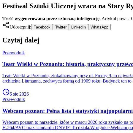
Festiwal Sztuki Ulicznej wraca na Stary R
Treść wygenerowana przez sztuczną inteligencję.
Artykuł powstał
Udostępnij:
Facebook
Twitter
LinkedIn
WhatsApp
Czytaj dalej
Przewodnik
Teatr Wielki w Poznaniu: historia, praktyczny przewo
Teatr Wielki w Poznaniu, zlokalizowany przy ul. Fredry 9, to najw
architekta Littmanna, zachwyca formą od 1909 roku. Budynek ten to 
6 sie 2026
Przewodnik
Webcam poznan: Pełna lista i statystyki najpopularni
Webcam poznan to narzędzie, które w marcu 2026 roku zyskało na pop
H.264/AVC oraz standardu ONVIF. To działa.W pigułce:Webcam poz