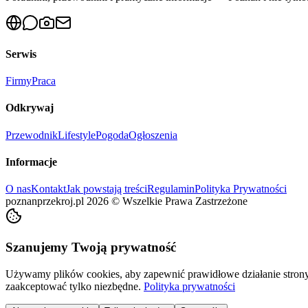
Serwis
Firmy
Praca
Odkrywaj
Przewodnik
Lifestyle
Pogoda
Ogłoszenia
Informacje
O nas
Kontakt
Jak powstają treści
Regulamin
Polityka Prywatności
poznanprzekroj.pl
2026
©
Wszelkie Prawa Zastrzeżone
Szanujemy Twoją prywatność
Używamy plików cookies, aby zapewnić prawidłowe działanie strony 
zaakceptować tylko niezbędne.
Polityka prywatności