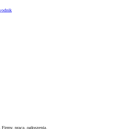
ewodnik
 Firmy, praca, ogłoszenia.