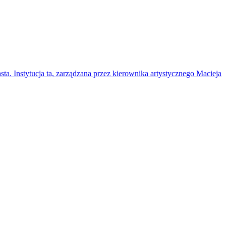
sta. Instytucja ta, zarządzana przez kierownika artystycznego Macieja