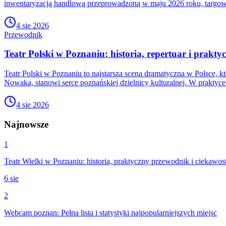
inwentaryzacją handlową przeprowadzoną w maju 2026 roku, targo
4 sie 2026
Przewodnik
Teatr Polski w Poznaniu: historia, repertuar i prakty
Teatr Polski w Poznaniu to najstarsza scena dramatyczna w Polsce, kt
Nowaka, stanowi serce poznańskiej dzielnicy kulturalnej. W praktyce t
4 sie 2026
Najnowsze
1
Teatr Wielki w Poznaniu: historia, praktyczny przewodnik i ciekawos
6 sie
2
Webcam poznan: Pełna lista i statystyki najpopularniejszych miejsc