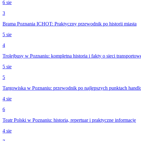
6 sie
3
Brama Poznania ICHOT: Praktyczny przewodnik po historii miasta
5 sie
4
Trolejbusy w Poznaniu: kompletna historia i fakty o sieci transportow
5 sie
5
Targowiska w Poznaniu: przewodnik po najlepszych punktach hand
4 sie
6
Teatr Polski w Poznaniu: historia, repertuar i praktyczne informacje
4 sie