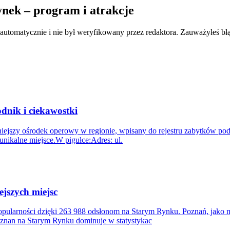
ynek – program i atrakcje
 automatycznie i nie był weryfikowany przez redaktora. Zauważyłeś bł
dnik i ciekawostki
ażniejszy ośrodek operowy w regionie, wpisany do rejestru zabytków 
unikalne miejsce.W pigułce:Adres: ul.
ejszych miejsc
ularności dzięki 263 988 odsłonom na Starym Rynku. Poznań, jako mia
nan na Starym Rynku dominuje w statystykac