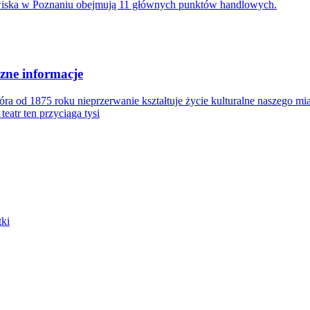
wiska w Poznaniu obejmują 11 głównych punktów handlowych.
czne informacje
óra od 1875 roku nieprzerwanie kształtuje życie kulturalne naszego mia
eatr ten przyciąga tysi
tki