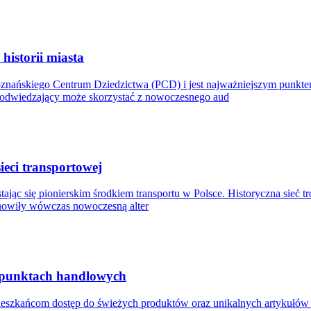
istorii miasta
oznańskiego Centrum Dziedzictwa (PCD) i jest najważniejszym punkt
y odwiedzający może skorzystać z nowoczesnego aud
ieci transportowej
ając się pionierskim środkiem transportu w Polsce. Historyczna sieć t
anowiły wówczas nowoczesną alter
 punktach handlowych
mieszkańcom dostęp do świeżych produktów oraz unikalnych artykułó