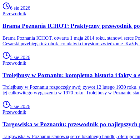
6 sie 2026
Przewodnik
Brama Poznania ICHOT: Praktyczny przewodnik po h
Brama Poznania ICHOT, otwarta 1 maja 2014 roku, stanowi serce P
Cesarski przebiega tuż obok, co ułatwia turystom zwiedzanie. Każd
5 sie 2026
Przewodnik
Trolejbusy w Poznaniu: kompletna historia i fakty o s
Trolejbusy w Poznaniu rozpoczęły swój żywot 12 lutego 1930 roku, st
jej całkowitego wygaszenia w 1970 roku. Trolejbusy w Poznaniu st
5 sie 2026
Przewodnik
Targowiska w Poznaniu: przewodnik po najlepszych
Targowiska w Poznaniu stanowią serce lokalnego handlu, oferując 