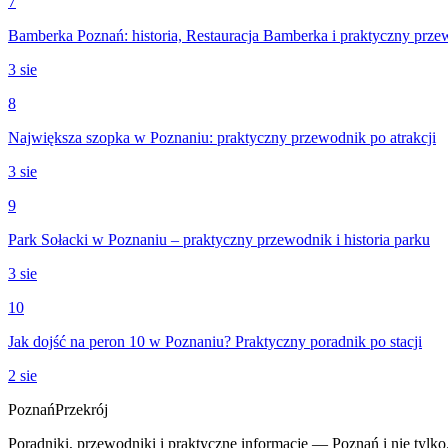
7
Bamberka Poznań: historia, Restauracja Bamberka i praktyczny prz
3 sie
8
Największa szopka w Poznaniu: praktyczny przewodnik po atrakcji
3 sie
9
Park Sołacki w Poznaniu – praktyczny przewodnik i historia parku
3 sie
10
Jak dojść na peron 10 w Poznaniu? Praktyczny poradnik po stacji
2 sie
Poznań
Przekrój
Poradniki, przewodniki i praktyczne informacje — Poznań i nie tylko.