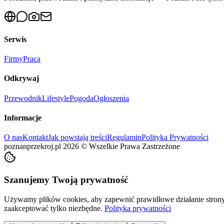
Serwis
Firmy
Praca
Odkrywaj
Przewodnik
Lifestyle
Pogoda
Ogłoszenia
Informacje
O nas
Kontakt
Jak powstają treści
Regulamin
Polityka Prywatności
poznanprzekroj.pl
2026
©
Wszelkie Prawa Zastrzeżone
Szanujemy Twoją prywatność
Używamy plików cookies, aby zapewnić prawidłowe działanie strony 
zaakceptować tylko niezbędne.
Polityka prywatności