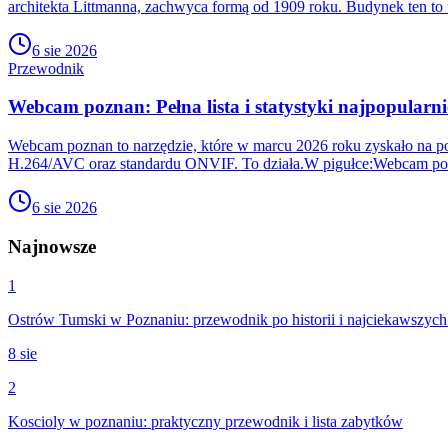
architekta Littmanna, zachwyca formą od 1909 roku. Budynek ten to 
6 sie 2026
Przewodnik
Webcam poznan: Pełna lista i statystyki najpopularni
Webcam poznan to narzędzie, które w marcu 2026 roku zyskało na pop
H.264/AVC oraz standardu ONVIF. To działa.W pigułce:Webcam poz
6 sie 2026
Najnowsze
1
Ostrów Tumski w Poznaniu: przewodnik po historii i najciekawszych
8 sie
2
Koscioly w poznaniu: praktyczny przewodnik i lista zabytków