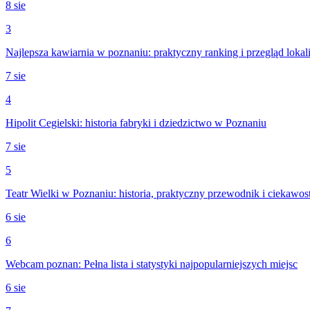
8 sie
3
Najlepsza kawiarnia w poznaniu: praktyczny ranking i przegląd lokal
7 sie
4
Hipolit Cegielski: historia fabryki i dziedzictwo w Poznaniu
7 sie
5
Teatr Wielki w Poznaniu: historia, praktyczny przewodnik i ciekawos
6 sie
6
Webcam poznan: Pełna lista i statystyki najpopularniejszych miejsc
6 sie