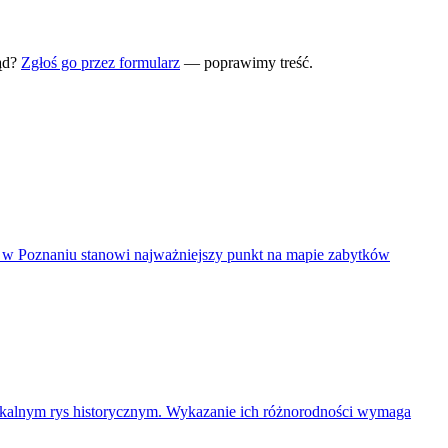
ąd?
Zgłoś go przez formularz
— poprawimy treść.
i w Poznaniu stanowi najważniejszy punkt na mapie zabytków
nikalnym rys historycznym. Wykazanie ich różnorodności wymaga