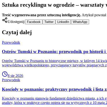
Sztuka recyklingu w ogrodzie – warsztaty
Treść wygenerowana przez sztuczną inteligencję.
Artykuł powstał
Udostępnij:
Facebook
Twitter
LinkedIn
WhatsApp
Czytaj dalej
Przewodnik
Ostrów Tumski w Poznaniu: przewodnik po historii i
Ostrów Tumski w Poznaniu to historyczne miejsce, w którym 14 kwie
województwa wielkopolskiego, przyciągający turystów pragnących z
8 sie 2026
Przewodnik
Koscioly w poznaniu: praktyczny przewodnik i lista
Koscioly w poznaniu stanowią fundament dziedzictwa miasta, a ich 
analizy, która w praktyce często opiera się na wytycznych z 10 maja