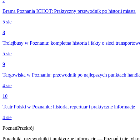
7
Brama Poznania ICHOT: Praktyczny przewodnik po historii miasta
5 sie
8
Trolejbusy w Poznaniu: kompletna historia i fakty o sieci transportow
5 sie
9
Targowiska w Poznaniu: przewodnik po najlepszych punktach hand
4 sie
10
Teatr Polski w Poznaniu: historia, repertuar i praktyczne informacje
4 sie
Poznań
Przekrój
Poradniki, przewodniki i praktyczne informacje — Poznań i nie tylko.