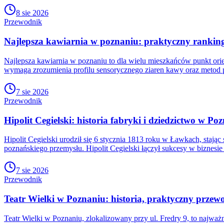
8 sie 2026
Przewodnik
Najlepsza kawiarnia w poznaniu: praktyczny ranking 
Najlepsza kawiarnia w poznaniu to dla wielu mieszkańców punkt orien
wymaga zrozumienia profilu sensorycznego ziaren kawy oraz metod 
7 sie 2026
Przewodnik
Hipolit Cegielski: historia fabryki i dziedzictwo w Po
Hipolit Cegielski urodził się 6 stycznia 1813 roku w Ławkach, stając
poznańskiego przemysłu. Hipolit Cegielski łączył sukcesy w biznesi
7 sie 2026
Przewodnik
Teatr Wielki w Poznaniu: historia, praktyczny przewo
Teatr Wielki w Poznaniu, zlokalizowany przy ul. Fredry 9, to najw