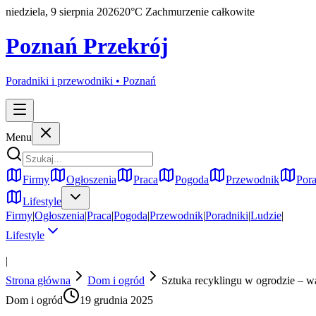
niedziela, 9 sierpnia 2026
20
°C
Zachmurzenie całkowite
Poznań Przekrój
Poradniki i przewodniki •
Poznań
Menu
Firmy
Ogłoszenia
Praca
Pogoda
Przewodnik
Pora
Lifestyle
Firmy
|
Ogłoszenia
|
Praca
|
Pogoda
|
Przewodnik
|
Poradniki
|
Ludzie
|
Lifestyle
|
Strona główna
Dom i ogród
Sztuka recyklingu w ogrodzie – w
Dom i ogród
19 grudnia 2025