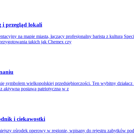
i przegląd lokali
tacyjny na mapie miasta, łączący profesjonalny barista z kulturą Spe
przygotowania takich jak Chemex czy
znaniu
 się symbolem wielkopolskiej przedsiębiorczości. Ten wybitny działacz 
e z aktywną postawą patriotyczną w z
dnik i ciekawostki
ażniejszy ośrodek operowy w regionie, wpisany do rejestru zabytków 