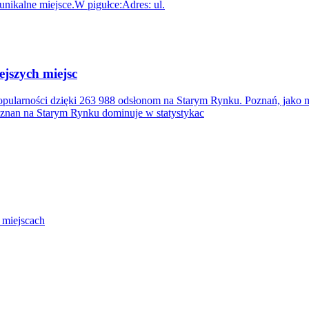
unikalne miejsce.W pigułce:Adres: ul.
ejszych miejsc
ularności dzięki 263 988 odsłonom na Starym Rynku. Poznań, jako mia
nan na Starym Rynku dominuje w statystykac
 miejscach