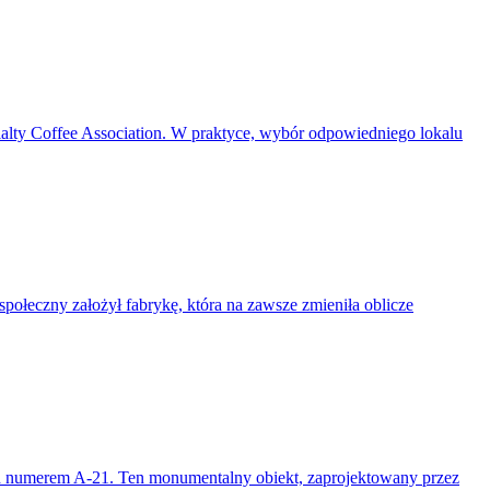
cialty Coffee Association. W praktyce, wybór odpowiedniego lokalu
społeczny założył fabrykę, która na zawsze zmieniła oblicze
pod numerem A-21. Ten monumentalny obiekt, zaprojektowany przez