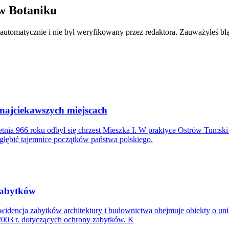
 w Botaniku
 automatycznie i nie był weryfikowany przez redaktora. Zauważyłeś bł
 najciekawszych miejscach
tnia 966 roku odbył się chrzest Mieszka I. W praktyce Ostrów Tumsk
głębić tajemnice początków państwa polskiego.
 zabytków
ewidencja zabytków architektury i budownictwa obejmuje obiekty o u
 2003 r. dotyczących ochrony zabytków. K