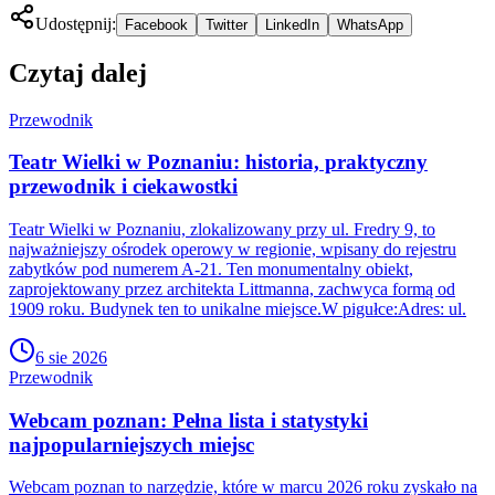
Udostępnij:
Facebook
Twitter
LinkedIn
WhatsApp
Czytaj dalej
Przewodnik
Teatr Wielki w Poznaniu: historia, praktyczny
przewodnik i ciekawostki
Teatr Wielki w Poznaniu, zlokalizowany przy ul. Fredry 9, to
najważniejszy ośrodek operowy w regionie, wpisany do rejestru
zabytków pod numerem A-21. Ten monumentalny obiekt,
zaprojektowany przez architekta Littmanna, zachwyca formą od
1909 roku. Budynek ten to unikalne miejsce.W pigułce:Adres: ul.
6 sie 2026
Przewodnik
Webcam poznan: Pełna lista i statystyki
najpopularniejszych miejsc
Webcam poznan to narzędzie, które w marcu 2026 roku zyskało na