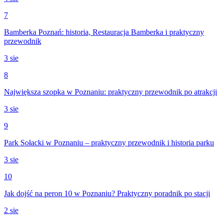
7
Bamberka Poznań: historia, Restauracja Bamberka i praktyczny
przewodnik
3 sie
8
Największa szopka w Poznaniu: praktyczny przewodnik po atrakcji
3 sie
9
Park Sołacki w Poznaniu – praktyczny przewodnik i historia parku
3 sie
10
Jak dojść na peron 10 w Poznaniu? Praktyczny poradnik po stacji
2 sie