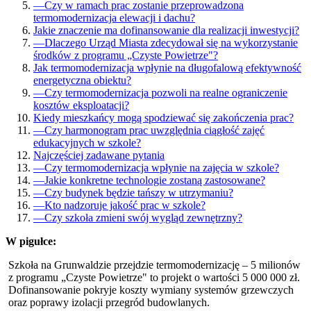
—
Czy w ramach prac zostanie przeprowadzona
termomodernizacja elewacji i dachu?
Jakie znaczenie ma dofinansowanie dla realizacji inwestycji?
—
Dlaczego Urząd Miasta zdecydował się na wykorzystanie
środków z programu „Czyste Powietrze"?
Jak termomodernizacja wpłynie na długofalową efektywność
energetyczna obiektu?
—
Czy termomodernizacja pozwoli na realne ograniczenie
kosztów eksploatacji?
Kiedy mieszkańcy mogą spodziewać się zakończenia prac?
—
Czy harmonogram prac uwzględnia ciągłość zajęć
edukacyjnych w szkole?
Najczęściej zadawane pytania
—
Czy termomodernizacja wpłynie na zajęcia w szkole?
—
Jakie konkretne technologie zostaną zastosowane?
—
Czy budynek będzie tańszy w utrzymaniu?
—
Kto nadzoruje jakość prac w szkole?
—
Czy szkoła zmieni swój wygląd zewnętrzny?
W pigułce:
Szkoła na Grunwaldzie przejdzie termomodernizację – 5 milionów
z programu „Czyste Powietrze" to projekt o wartości 5 000 000 zł.
Dofinansowanie pokryje koszty wymiany systemów grzewczych
oraz poprawy izolacji przegród budowlanych.