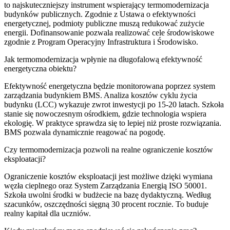
to najskuteczniejszy instrument wspierający termomodernizacja
budynków publicznych. Zgodnie z Ustawa o efektywności
energetycznej, podmioty publiczne muszą redukować zużycie
energii. Dofinansowanie pozwala realizować cele środowiskowe
zgodnie z Program Operacyjny Infrastruktura i Środowisko.
Jak termomodernizacja wpłynie na długofalową efektywność
energetyczna obiektu?
Efektywność energetyczna będzie monitorowana poprzez system
zarządzania budynkiem BMS. Analiza kosztów cyklu życia
budynku (LCC) wykazuje zwrot inwestycji po 15-20 latach. Szkoła
stanie się nowoczesnym ośrodkiem, gdzie technologia wspiera
ekologię. W praktyce sprawdza się to lepiej niż proste rozwiązania.
BMS pozwala dynamicznie reagować na pogodę.
Czy termomodernizacja pozwoli na realne ograniczenie kosztów
eksploatacji?
Ograniczenie kosztów eksploatacji jest możliwe dzięki wymiana
węzła cieplnego oraz System Zarządzania Energią ISO 50001.
Szkoła uwolni środki w budżecie na bazę dydaktyczną. Według
szacunków, oszczędności sięgną 30 procent rocznie. To buduje
realny kapitał dla uczniów.