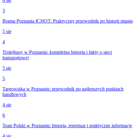
6 sie
3
Brama Poznania ICHOT: Praktyczny przewodnik po historii miasta
5 sie
4
Trolejbusy w Poznaniu: kompletna historia i fakty o sieci
transportowej
5 sie
5
Targowiska w Poznaniu: przewodnik po najlepszych punktach
handlowych
4 sie
6
Teatr Polski w Poznaniu: historia, repertuar i praktyczne informacje
4 sie