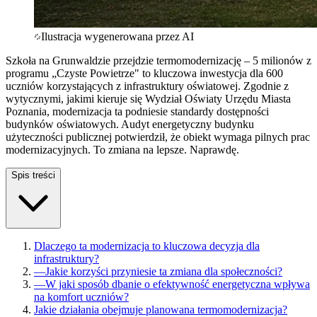
Ilustracja wygenerowana przez AI
Szkoła na Grunwaldzie przejdzie termomodernizację – 5 milionów z
programu „Czyste Powietrze" to kluczowa inwestycja dla 600
uczniów korzystających z infrastruktury oświatowej. Zgodnie z
wytycznymi, jakimi kieruje się Wydział Oświaty Urzędu Miasta
Poznania, modernizacja ta podniesie standardy dostępności
budynków oświatowych. Audyt energetyczny budynku
użyteczności publicznej potwierdził, że obiekt wymaga pilnych prac
modernizacyjnych. To zmiana na lepsze. Naprawdę.
Spis treści
Dlaczego ta modernizacja to kluczowa decyzja dla
infrastruktury?
—
Jakie korzyści przyniesie ta zmiana dla społeczności?
—
W jaki sposób dbanie o efektywność energetyczna wpływa
na komfort uczniów?
Jakie działania obejmuje planowana termomodernizacja?