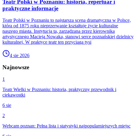
Teatr Polski w Poznaniu: historia, repertuar i
praktyczne informacje
Teatr Polski w Poznaniu to najstarsza scena dramatyczna w Polsce,
która od 1875 roku nieprzerwanie kształtuje życie kulturalne
naszego miasta. Instytucja ta, zarządzana przez kierownika
artystycznego Macieja Nowaka, stanowi serce poznańskiej dzielnicy
kulturalnej. W praktyce teatr ten przyciąga tysi
4 sie 2026
Najnowsze
1
Teatr Wielki w Poznaniu: historia, praktyczny przewodnik i
ciekawostki
6 sie
2
Webcam poznan: Pełna lista i statystyki najpopularniejszych miejsc