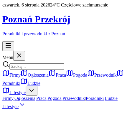
czwartek, 6 sierpnia 2026
24
°C
Częściowe zachmurzenie
Poznań Przekrój
Poradniki i przewodniki •
Poznań
Menu
Firmy
Ogłoszenia
Praca
Pogoda
Przewodnik
Poradniki
Ludzie
Lifestyle
Firmy
|
Ogłoszenia
|
Praca
|
Pogoda
|
Przewodnik
|
Poradniki
|
Ludzie
|
Lifestyle
|