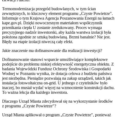
Termomodernizacja przegród budowlanych, w tym ścian
zewnętrznych, to kluczowy element programu „Czyste Powietrze".
Informuje o tym Krajowa Agencja Poszanowania Energii na łamach
kape.gov.pl. Dzięki nowoczesnym materiałom współczynnik
przenikania ciepła U zostanie zredukowany. Proces wymaga
precyzyjnego nadzór inwestorski, aby każda warstwa izolacji była
położona zgodnie ze sztuką budowlaną. Brzmi banalnie? Nie jest.
Błędy na etapie izolacji niweczą cały efekt.
Jakie znaczenie ma dofinansowanie dla realizacji inwestycji?
Dofinansowanie stanowi wsparcie umożliwiające kompleksowe
podejście do problemu niskiej efektywność energetyczna obiektu. Z
badania Wojewódzki Fundusz Ochrony Środowiska i Gospodarki
Wodnej w Poznaniu wynika, że dotacja celowa z budżetu państwa
jest niezbędna. Pieniądze pozwalają na zakup urządzeń, takich jak
instalacja fotowoltaiczna on-grid. U jednego z czytelników było
inaczej, bo musiał wydać więcej na wzmocnienie konstrukcji dachu.
To ważna lekcja dla każdego inwestora.
Dlaczego Urząd Miasta zdecydował się na wykorzystanie środków
z programu „Czyste Powietrze"?
Urząd Miasta aplikował o program „Czyste Powietrze", ponieważ