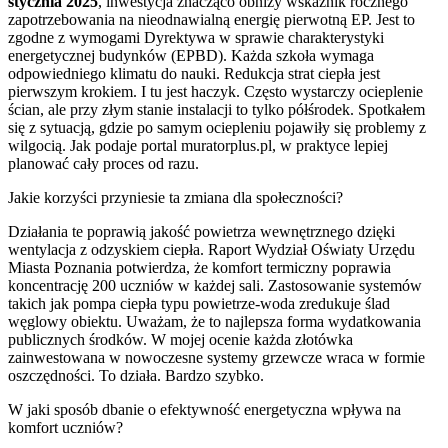
stycznia 2025
, inwestycja znacząco obniży wskaźnik rocznego
zapotrzebowania na nieodnawialną energię pierwotną EP. Jest to
zgodne z wymogami Dyrektywa w sprawie charakterystyki
energetycznej budynków (EPBD). Każda szkoła wymaga
odpowiedniego klimatu do nauki. Redukcja strat ciepła jest
pierwszym krokiem. I tu jest haczyk. Często wystarczy ocieplenie
ścian, ale przy złym stanie instalacji to tylko półśrodek. Spotkałem
się z sytuacją, gdzie po samym ociepleniu pojawiły się problemy z
wilgocią. Jak podaje portal muratorplus.pl, w praktyce lepiej
planować cały proces od razu.
Jakie korzyści przyniesie ta zmiana dla społeczności?
Działania te poprawią jakość powietrza wewnętrznego dzięki
wentylacja z odzyskiem ciepła. Raport Wydział Oświaty Urzędu
Miasta Poznania potwierdza, że komfort termiczny poprawia
koncentrację 200 uczniów w każdej sali. Zastosowanie systemów
takich jak pompa ciepła typu powietrze-woda zredukuje ślad
węglowy obiektu. Uważam, że to najlepsza forma wydatkowania
publicznych środków. W mojej ocenie każda złotówka
zainwestowana w nowoczesne systemy grzewcze wraca w formie
oszczędności. To działa. Bardzo szybko.
W jaki sposób dbanie o efektywność energetyczna wpływa na
komfort uczniów?