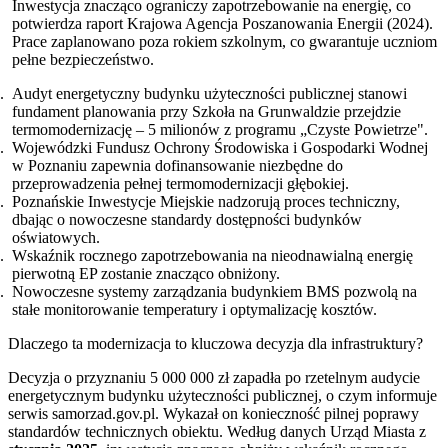
Inwestycja znacząco ograniczy zapotrzebowanie na energię, co
potwierdza raport Krajowa Agencja Poszanowania Energii (2024).
Prace zaplanowano poza rokiem szkolnym, co gwarantuje uczniom
pełne bezpieczeństwo.
Audyt energetyczny budynku użyteczności publicznej stanowi
fundament planowania przy Szkoła na Grunwaldzie przejdzie
termomodernizację – 5 milionów z programu „Czyste Powietrze".
Wojewódzki Fundusz Ochrony Środowiska i Gospodarki Wodnej
w Poznaniu zapewnia dofinansowanie niezbędne do
przeprowadzenia pełnej termomodernizacji głębokiej.
Poznańskie Inwestycje Miejskie nadzorują proces techniczny,
dbając o nowoczesne standardy dostępności budynków
oświatowych.
Wskaźnik rocznego zapotrzebowania na nieodnawialną energię
pierwotną EP zostanie znacząco obniżony.
Nowoczesne systemy zarządzania budynkiem BMS pozwolą na
stałe monitorowanie temperatury i optymalizację kosztów.
Dlaczego ta modernizacja to kluczowa decyzja dla infrastruktury?
Decyzja o przyznaniu 5 000 000 zł zapadła po rzetelnym audycie
energetycznym budynku użyteczności publicznej, o czym informuje
serwis samorzad.gov.pl. Wykazał on konieczność pilnej poprawy
standardów technicznych obiektu. Według danych Urząd Miasta z