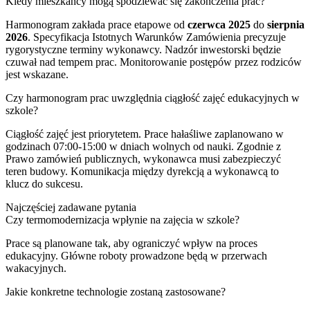
Kiedy mieszkańcy mogą spodziewać się zakończenia prac?
Harmonogram zakłada prace etapowe od
czerwca 2025
do
sierpnia
2026
. Specyfikacja Istotnych Warunków Zamówienia precyzuje
rygorystyczne terminy wykonawcy. Nadzór inwestorski będzie
czuwał nad tempem prac. Monitorowanie postępów przez rodziców
jest wskazane.
Czy harmonogram prac uwzględnia ciągłość zajęć edukacyjnych w
szkole?
Ciągłość zajęć jest priorytetem. Prace hałaśliwe zaplanowano w
godzinach 07:00-15:00 w dniach wolnych od nauki. Zgodnie z
Prawo zamówień publicznych, wykonawca musi zabezpieczyć
teren budowy. Komunikacja między dyrekcją a wykonawcą to
klucz do sukcesu.
Najczęściej zadawane pytania
Czy termomodernizacja wpłynie na zajęcia w szkole?
Prace są planowane tak, aby ograniczyć wpływ na proces
edukacyjny. Główne roboty prowadzone będą w przerwach
wakacyjnych.
Jakie konkretne technologie zostaną zastosowane?