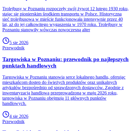
Trolejbusy w Poznaniu rozpoczęły swój żywot 12 lutego 1930 roku,
stając się pionierskim środkiem transportu w Polsce. Historyczna
sieć trolejbusowa w mieście funkcjonowała intensywnie przez 40
lat, aż do jej całkowitego wygaszenia w 1970 roku. Trolejbusy w
Poznaniu stanowiły wówczas nowoczesną alter
5 sie 2026
Przewodnik
Targowiska w Poznaniu: przewodnik po najlepszych
punktach handlowych
Targowiska w Poznaniu stanowią serce lokalnego handlu, oferując
mieszkańcom dostęp do świeżych produktów oraz unikalnych
artykułów bezpośrednio od sprawdzonych dostawców. Zgodnie z
inwentaryzacją handlową przeprowadzoną w maju 2026 roku,
targowiska w Poznaniu obejmują 11 głównych punktów
handlowych.
4 sie 2026
Przewodnik