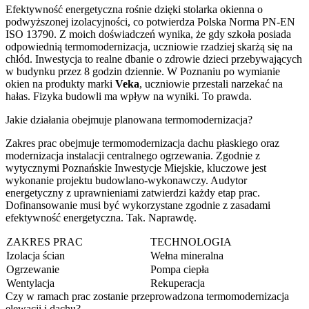
Efektywność energetyczna rośnie dzięki stolarka okienna o
podwyższonej izolacyjności, co potwierdza Polska Norma PN-EN
ISO 13790. Z moich doświadczeń wynika, że gdy szkoła posiada
odpowiednią termomodernizacja, uczniowie rzadziej skarżą się na
chłód. Inwestycja to realne dbanie o zdrowie dzieci przebywających
w budynku przez 8 godzin dziennie. W Poznaniu po wymianie
okien na produkty marki
Veka
, uczniowie przestali narzekać na
hałas. Fizyka budowli ma wpływ na wyniki. To prawda.
Jakie działania obejmuje planowana termomodernizacja?
Zakres prac obejmuje termomodernizacja dachu płaskiego oraz
modernizacja instalacji centralnego ogrzewania. Zgodnie z
wytycznymi Poznańskie Inwestycje Miejskie, kluczowe jest
wykonanie projektu budowlano-wykonawczy. Audytor
energetyczny z uprawnieniami zatwierdzi każdy etap prac.
Dofinansowanie musi być wykorzystane zgodnie z zasadami
efektywność energetyczna. Tak. Naprawdę.
ZAKRES PRAC
TECHNOLOGIA
Izolacja ścian
Wełna mineralna
Ogrzewanie
Pompa ciepła
Wentylacja
Rekuperacja
Czy w ramach prac zostanie przeprowadzona termomodernizacja
elewacji i dachu?