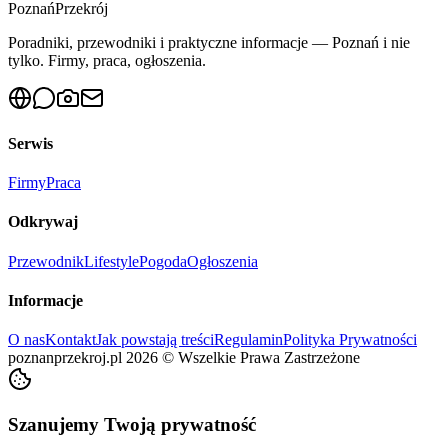
Poznań
Przekrój
Poradniki, przewodniki i praktyczne informacje — Poznań i nie
tylko. Firmy, praca, ogłoszenia.
Serwis
Firmy
Praca
Odkrywaj
Przewodnik
Lifestyle
Pogoda
Ogłoszenia
Informacje
O nas
Kontakt
Jak powstają treści
Regulamin
Polityka Prywatności
poznanprzekroj.pl
2026
©
Wszelkie Prawa Zastrzeżone
Szanujemy Twoją prywatność