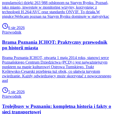
popularności dzięki 263 988 odsłonom na Starym Rynku. Poznań,
jako miasto, inwestuje w monitoring wizyjny, korzystając z
technologii H.264/AVC oraz standardu ONVIF. To działa.W
pigułce:Webcam poznan na Starym Rynku dominuje w statystykac
6 sie 2026
Przewodnik
Brama Poznania ICHOT: Praktyczny przewodnik
po historii miasta
Brama Poznania ICHOT, otwarta 1 maja 2014 roku, stanowi serce
Poznańskiego Centrum Dziedzictwa (PCD) i jest najważniejszym
punktem na mapie kulturowej Ostrowa Tumskiego. Trakt
Królewsko-Cesarski przebiega tuż obok, co ułatwia turystom
zwiedzanie. Każdy odwiedzający może skorzystać z nowoczesnego
aud
5 sie 2026
Przewodnik
Trolejbusy w Poznaniu: kompletna historia i fakty o
sieci transportowej