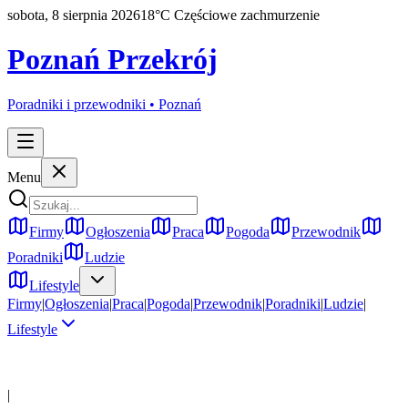
sobota, 8 sierpnia 2026
18
°C
Częściowe zachmurzenie
Poznań Przekrój
Poradniki i przewodniki •
Poznań
Menu
Firmy
Ogłoszenia
Praca
Pogoda
Przewodnik
Poradniki
Ludzie
Lifestyle
Firmy
|
Ogłoszenia
|
Praca
|
Pogoda
|
Przewodnik
|
Poradniki
|
Ludzie
|
Lifestyle
|