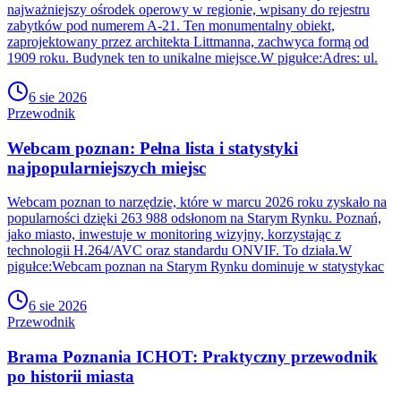
najważniejszy ośrodek operowy w regionie, wpisany do rejestru
zabytków pod numerem A-21. Ten monumentalny obiekt,
zaprojektowany przez architekta Littmanna, zachwyca formą od
1909 roku. Budynek ten to unikalne miejsce.W pigułce:Adres: ul.
6 sie 2026
Przewodnik
Webcam poznan: Pełna lista i statystyki
najpopularniejszych miejsc
Webcam poznan to narzędzie, które w marcu 2026 roku zyskało na
popularności dzięki 263 988 odsłonom na Starym Rynku. Poznań,
jako miasto, inwestuje w monitoring wizyjny, korzystając z
technologii H.264/AVC oraz standardu ONVIF. To działa.W
pigułce:Webcam poznan na Starym Rynku dominuje w statystykac
6 sie 2026
Przewodnik
Brama Poznania ICHOT: Praktyczny przewodnik
po historii miasta