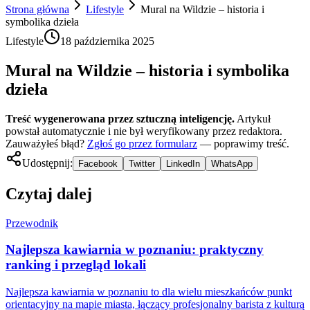
Strona główna
Lifestyle
Mural na Wildzie – historia i
symbolika dzieła
Lifestyle
18 października 2025
Mural na Wildzie – historia i symbolika
dzieła
Treść wygenerowana przez sztuczną inteligencję.
Artykuł
powstał automatycznie i nie był weryfikowany przez redaktora.
Zauważyłeś błąd?
Zgłoś go przez formularz
— poprawimy treść.
Udostępnij:
Facebook
Twitter
LinkedIn
WhatsApp
Czytaj dalej
Przewodnik
Najlepsza kawiarnia w poznaniu: praktyczny
ranking i przegląd lokali
Najlepsza kawiarnia w poznaniu to dla wielu mieszkańców punkt
orientacyjny na mapie miasta, łączący profesjonalny barista z kulturą