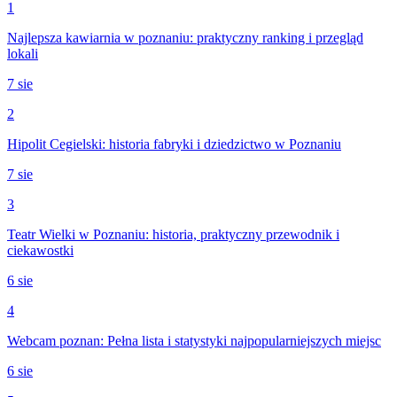
1
Najlepsza kawiarnia w poznaniu: praktyczny ranking i przegląd
lokali
7 sie
2
Hipolit Cegielski: historia fabryki i dziedzictwo w Poznaniu
7 sie
3
Teatr Wielki w Poznaniu: historia, praktyczny przewodnik i
ciekawostki
6 sie
4
Webcam poznan: Pełna lista i statystyki najpopularniejszych miejsc
6 sie