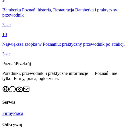
9
Bamberka Poznań: historia, Restauracja Bamberka i praktyczny
przewodnik
3 sie
10
Największa szopka w Poznaniu: praktyczny przewodnik po atrakcji
3 sie
Poznań
Przekrój
Poradniki, przewodniki i praktyczne informacje — Poznań i nie
tylko. Firmy, praca, ogłoszenia.
Serwis
Firmy
Praca
Odkrywaj