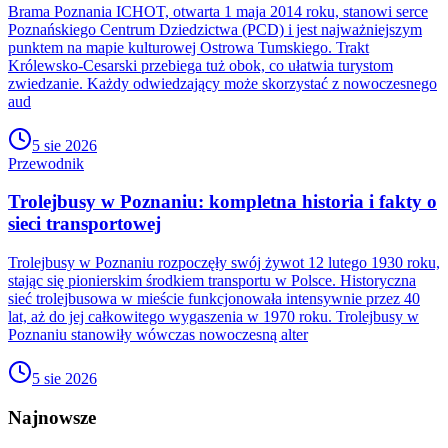
Brama Poznania ICHOT, otwarta 1 maja 2014 roku, stanowi serce
Poznańskiego Centrum Dziedzictwa (PCD) i jest najważniejszym
punktem na mapie kulturowej Ostrowa Tumskiego. Trakt
Królewsko-Cesarski przebiega tuż obok, co ułatwia turystom
zwiedzanie. Każdy odwiedzający może skorzystać z nowoczesnego
aud
5 sie 2026
Przewodnik
Trolejbusy w Poznaniu: kompletna historia i fakty o
sieci transportowej
Trolejbusy w Poznaniu rozpoczęły swój żywot 12 lutego 1930 roku,
stając się pionierskim środkiem transportu w Polsce. Historyczna
sieć trolejbusowa w mieście funkcjonowała intensywnie przez 40
lat, aż do jej całkowitego wygaszenia w 1970 roku. Trolejbusy w
Poznaniu stanowiły wówczas nowoczesną alter
5 sie 2026
Najnowsze