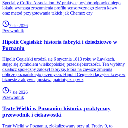
Specialty Coffee Association. W praktyce, wybór odpowiedniego
lokalu wymaga zrozumienia profilu sensorycznego ziaren kawy
oraz metod przygotowania takich jak Chemex czy
7 sie 2026
Przewodnik
Hipolit Cegielski: historia fabryki i dziedzictwo w
Poznaniu
Hipolit Cegielski urodził się 6 stycznia 1813 roku w Ławkach,
stając się symbolem wielkopolskiej przedsiębiorczości. Ten wybitny
działacz społeczny założył fabrykę, która na zawsze zmieniła
oblicze poznańskiego przemysłu. Hipolit Cegielski łączył sukcesy w
biznesie z aktywną postawą patriotyczną w z
7 sie 2026
Przewodnik
Teatr Wielki w Poznaniu: historia, praktyczny
przewodnik i ciekawostki
Teatr Wielki w Poznaniu, zlokalizowany przy ul. Fredry 9, to