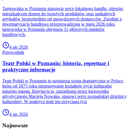
Targowiska w Poznaniu stanowią serce lokalnego handlu, oferując
mieszkańcom dostęp do świeżych produktów oraz unikalnych
artykułów bezpośrednio od sprawdzonych dostawców. Zgodnie z
inwentaryzacją handlową przeprowadzoną w maju 2026 roku,
targowiska w Poznaniu obejmują 11 głównych punktów
handlowych.
4 sie 2026
Przewodnik
Teatr Polski w Poznaniu: historia, repertuar i
praktyczne informacje
Teatr Polski w Poznaniu to najstarsza scena dramatyczna w Polsce,
która od 1875 roku nieprzerwanie kształtuje życie kulturalne
naszego miasta. Instytucja ta, zarządzana przez kierownika
artystycznego Macieja Nowaka, stanowi serce poznańskiej dzielnicy
kulturalnej. W praktyce teatr ten przyciąga tysi
4 sie 2026
Najnowsze