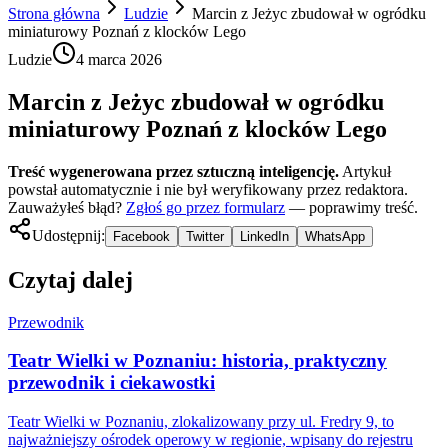
Strona główna
Ludzie
Marcin z Jeżyc zbudował w ogródku
miniaturowy Poznań z klocków Lego
Ludzie
4 marca 2026
Marcin z Jeżyc zbudował w ogródku
miniaturowy Poznań z klocków Lego
Treść wygenerowana przez sztuczną inteligencję.
Artykuł
powstał automatycznie i nie był weryfikowany przez redaktora.
Zauważyłeś błąd?
Zgłoś go przez formularz
— poprawimy treść.
Udostępnij:
Facebook
Twitter
LinkedIn
WhatsApp
Czytaj dalej
Przewodnik
Teatr Wielki w Poznaniu: historia, praktyczny
przewodnik i ciekawostki
Teatr Wielki w Poznaniu, zlokalizowany przy ul. Fredry 9, to
najważniejszy ośrodek operowy w regionie, wpisany do rejestru