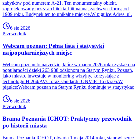
zabytków pod numerem A-21. Ten monumentalny obiekt,
zaprojektowany przez architekta Littmanna, zachwyca formą od
1909 roku. Budynek ten to unikalne miejsce.W pigułce:Adres: ul.
6 sie 2026
Przewodnik
Webcam poznan: Pełna lista i statystyki
najpopularniejszych miejsc
Webcam poznan to narzędzie, które w marcu 2026 roku zyskało na
popularności dzięki 263 988 odsłonom na Starym Rynku. Poznań,
jako miasto, inwestuje w monitoring wizyjny, korzystając z
technologii H.264/AVC oraz standardu ONVIF. To działa.W
pigułce:Webcam poznan na Starym Rynku dominuje w statystykac
6 sie 2026
Przewodnik
Brama Poznania ICHOT: Praktyczny przewodnik
po historii miasta
Brama Poznania ICHOT, otwarta 1 maja 2014 roku, stanowi serce