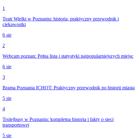
1
Teatr Wielki w Poznaniu: historia, praktyczny przewodnik i
ciekawostki
6 sie
2
Webcam poznan: Pełna lista i statystyki najpopularniejszych miejsc
6 sie
3
Brama Poznania ICHOT: Praktyczny przewodnik po historii miasta
5 sie
4
Trolejbusy w Poznaniu: kompletna historia i fakty o sieci
transportowej
5 sie