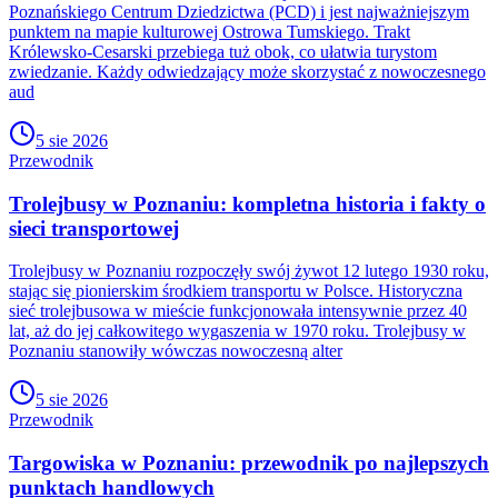
Poznańskiego Centrum Dziedzictwa (PCD) i jest najważniejszym
punktem na mapie kulturowej Ostrowa Tumskiego. Trakt
Królewsko-Cesarski przebiega tuż obok, co ułatwia turystom
zwiedzanie. Każdy odwiedzający może skorzystać z nowoczesnego
aud
5 sie 2026
Przewodnik
Trolejbusy w Poznaniu: kompletna historia i fakty o
sieci transportowej
Trolejbusy w Poznaniu rozpoczęły swój żywot 12 lutego 1930 roku,
stając się pionierskim środkiem transportu w Polsce. Historyczna
sieć trolejbusowa w mieście funkcjonowała intensywnie przez 40
lat, aż do jej całkowitego wygaszenia w 1970 roku. Trolejbusy w
Poznaniu stanowiły wówczas nowoczesną alter
5 sie 2026
Przewodnik
Targowiska w Poznaniu: przewodnik po najlepszych
punktach handlowych