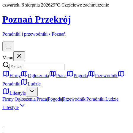
czwartek, 6 sierpnia 2026
29
°C
Częściowe zachmurzenie
Poznań Przekrój
Poradniki i przewodniki •
Poznań
Menu
Firmy
Ogłoszenia
Praca
Pogoda
Przewodnik
Poradniki
Ludzie
Lifestyle
Firmy
|
Ogłoszenia
|
Praca
|
Pogoda
|
Przewodnik
|
Poradniki
|
Ludzie
|
Lifestyle
|