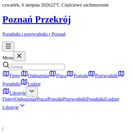
czwartek, 6 sierpnia 2026
22
°C
Częściowe zachmurzenie
Poznań Przekrój
Poradniki i przewodniki •
Poznań
Menu
Firmy
Ogłoszenia
Praca
Pogoda
Przewodnik
Poradniki
Ludzie
Lifestyle
Firmy
|
Ogłoszenia
|
Praca
|
Pogoda
|
Przewodnik
|
Poradniki
|
Ludzie
|
Lifestyle
|