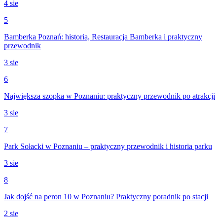
4 sie
5
Bamberka Poznań: historia, Restauracja Bamberka i praktyczny
przewodnik
3 sie
6
Największa szopka w Poznaniu: praktyczny przewodnik po atrakcji
3 sie
7
Park Sołacki w Poznaniu – praktyczny przewodnik i historia parku
3 sie
8
Jak dojść na peron 10 w Poznaniu? Praktyczny poradnik po stacji
2 sie