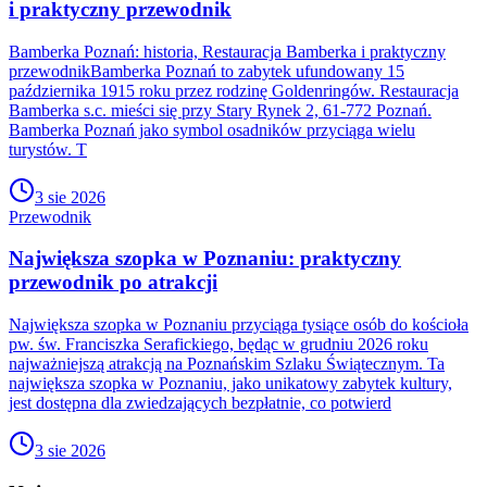
i praktyczny przewodnik
Bamberka Poznań: historia, Restauracja Bamberka i praktyczny
przewodnikBamberka Poznań to zabytek ufundowany 15
października 1915 roku przez rodzinę Goldenringów. Restauracja
Bamberka s.c. mieści się przy Stary Rynek 2, 61-772 Poznań.
Bamberka Poznań jako symbol osadników przyciąga wielu
turystów. T
3 sie 2026
Przewodnik
Największa szopka w Poznaniu: praktyczny
przewodnik po atrakcji
Największa szopka w Poznaniu przyciąga tysiące osób do kościoła
pw. św. Franciszka Serafickiego, będąc w grudniu 2026 roku
najważniejszą atrakcją na Poznańskim Szlaku Świątecznym. Ta
największa szopka w Poznaniu, jako unikatowy zabytek kultury,
jest dostępna dla zwiedzających bezpłatnie, co potwierd
3 sie 2026