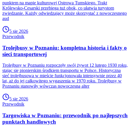
punktem na mapie kulturowej Ostrowa Tumskiego. Trakt
Królewsko-Cesarski przebiega tuż obok, co ułatwia turystom
zwiedzanie. Każdy odwiedzający może skorzystać z nowoczesnego
aud
5 sie 2026
Przewodnik
Trolejbusy w Poznaniu: kompletna historia i fakty o
sieci transportowej
Trolejbusy w Poznaniu rozpoczęły swój żywot 12 lutego 1930 roku,
stając się pionierskim środkiem transportu w Polsce. Historyczna
sieć trolejbusowa w mieście funkcjonowała intensywnie przez 40
lat, aż do jej całkowitego wygaszenia w 1970 roku. Trolejbusy w
Poznaniu stanowiły wówczas nowoczesną alter
5 sie 2026
Przewodnik
Targowiska w Poznaniu: przewodnik po najlepszych
punktach handlowych