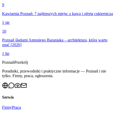
9
Kawiarnia Poznań: 7 najlepszych miejsc z kawą i ofertą cukierniczą
1 sie
10
Poznań śladami Antoniego Baraniaka – architektura, którą warto
znać [2026]
1 lip
Poznań
Przekrój
Poradniki, przewodniki i praktyczne informacje — Poznań i nie
tylko. Firmy, praca, ogłoszenia.
Serwis
Firmy
Praca