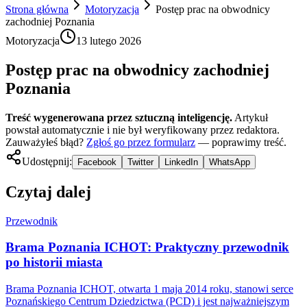
Strona główna
Motoryzacja
Postęp prac na obwodnicy
zachodniej Poznania
Motoryzacja
13 lutego 2026
Postęp prac na obwodnicy zachodniej
Poznania
Treść wygenerowana przez sztuczną inteligencję.
Artykuł
powstał automatycznie i nie był weryfikowany przez redaktora.
Zauważyłeś błąd?
Zgłoś go przez formularz
— poprawimy treść.
Udostępnij:
Facebook
Twitter
LinkedIn
WhatsApp
Czytaj dalej
Przewodnik
Brama Poznania ICHOT: Praktyczny przewodnik
po historii miasta
Brama Poznania ICHOT, otwarta 1 maja 2014 roku, stanowi serce
Poznańskiego Centrum Dziedzictwa (PCD) i jest najważniejszym