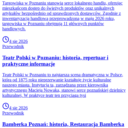
Targowiska w Poznaniu stanowią serce lokalnego handlu, oferując
mieszkańcom dostęp do świeżych produktów oraz unikalnych
artykułów bezpośrednio od sprawdzonych dostawców. Zgodnie z
inwentaryzacją handlową przeprowadzoną w maju 2026 roku,
targowiska w Poznaniu obejmują 11 głównych punktów
handlowych.
4 sie 2026
Przewodnik
Teatr Polski w Poznaniu: historia, repertuar i
praktyczne informacje
Teatr Polski w Poznaniu to najstarsza scena dramatyczna w Polsce,
która od 1875 roku nieprzerwanie kształtuje życie kulturalne
naszego miasta. Instytucja ta, zarządzana przez kierownika
artystycznego Macieja Nowaka, stanowi serce poznańskiej dzielnicy
kulturalnej. W praktyce teatr ten przyciąga tysi
4 sie 2026
Przewodnik
Bamberka Poznań: historia, Restauracja Bamberka