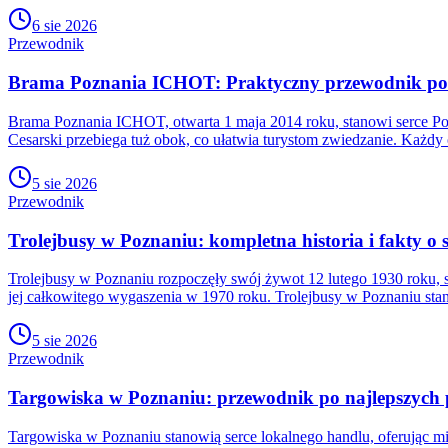
6 sie 2026
Przewodnik
Brama Poznania ICHOT: Praktyczny przewodnik po h
Brama Poznania ICHOT, otwarta 1 maja 2014 roku, stanowi serce P
Cesarski przebiega tuż obok, co ułatwia turystom zwiedzanie. Każd
5 sie 2026
Przewodnik
Trolejbusy w Poznaniu: kompletna historia i fakty o s
Trolejbusy w Poznaniu rozpoczęły swój żywot 12 lutego 1930 roku, st
jej całkowitego wygaszenia w 1970 roku. Trolejbusy w Poznaniu st
5 sie 2026
Przewodnik
Targowiska w Poznaniu: przewodnik po najlepszych
Targowiska w Poznaniu stanowią serce lokalnego handlu, oferując 