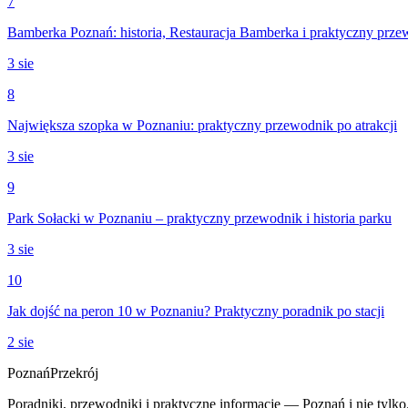
7
Bamberka Poznań: historia, Restauracja Bamberka i praktyczny prz
3 sie
8
Największa szopka w Poznaniu: praktyczny przewodnik po atrakcji
3 sie
9
Park Sołacki w Poznaniu – praktyczny przewodnik i historia parku
3 sie
10
Jak dojść na peron 10 w Poznaniu? Praktyczny poradnik po stacji
2 sie
Poznań
Przekrój
Poradniki, przewodniki i praktyczne informacje — Poznań i nie tylko.