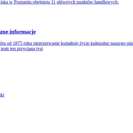
wiska w Poznaniu obejmują 11 głównych punktów handlowych.
czne informacje
óra od 1875 roku nieprzerwanie kształtuje życie kulturalne naszego mia
eatr ten przyciąga tysi
tki