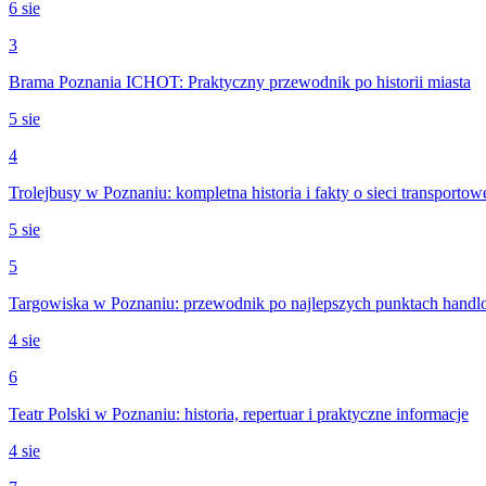
6 sie
3
Brama Poznania ICHOT: Praktyczny przewodnik po historii miasta
5 sie
4
Trolejbusy w Poznaniu: kompletna historia i fakty o sieci transportow
5 sie
5
Targowiska w Poznaniu: przewodnik po najlepszych punktach hand
4 sie
6
Teatr Polski w Poznaniu: historia, repertuar i praktyczne informacje
4 sie