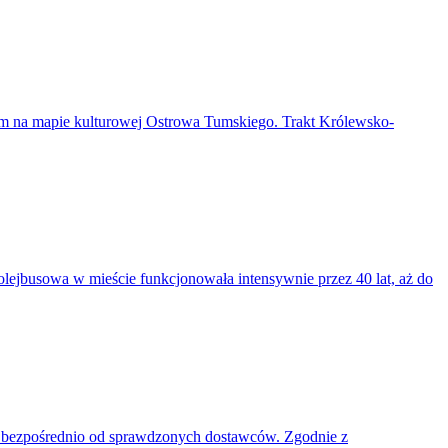
em na mapie kulturowej Ostrowa Tumskiego. Trakt Królewsko-
rolejbusowa w mieście funkcjonowała intensywnie przez 40 lat, aż do
w bezpośrednio od sprawdzonych dostawców. Zgodnie z