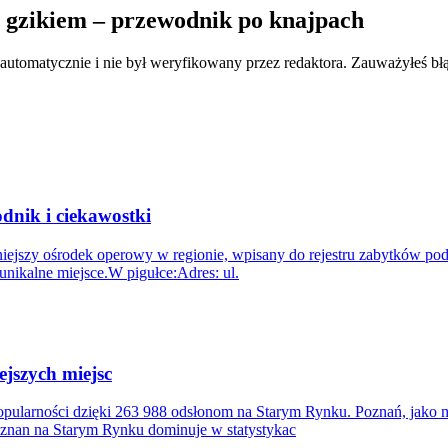
z gzikiem – przewodnik po knajpach
 automatycznie i nie był weryfikowany przez redaktora. Zauważyłeś bł
dnik i ciekawostki
ażniejszy ośrodek operowy w regionie, wpisany do rejestru zabytków 
unikalne miejsce.W pigułce:Adres: ul.
ejszych miejsc
ularności dzięki 263 988 odsłonom na Starym Rynku. Poznań, jako mia
nan na Starym Rynku dominuje w statystykac