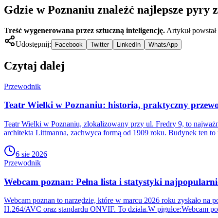
Gdzie w Poznaniu znaleźć najlepsze pyry 
Treść wygenerowana przez sztuczną inteligencję.
Artykuł powstał
Udostępnij:
Facebook
Twitter
LinkedIn
WhatsApp
Czytaj dalej
Przewodnik
Teatr Wielki w Poznaniu: historia, praktyczny przewo
Teatr Wielki w Poznaniu, zlokalizowany przy ul. Fredry 9, to najw
architekta Littmanna, zachwyca formą od 1909 roku. Budynek ten to 
6 sie 2026
Przewodnik
Webcam poznan: Pełna lista i statystyki najpopularni
Webcam poznan to narzędzie, które w marcu 2026 roku zyskało na pop
H.264/AVC oraz standardu ONVIF. To działa.W pigułce:Webcam poz