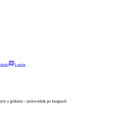
dniki
Ludzie
pyry z gzikiem – przewodnik po knajpach