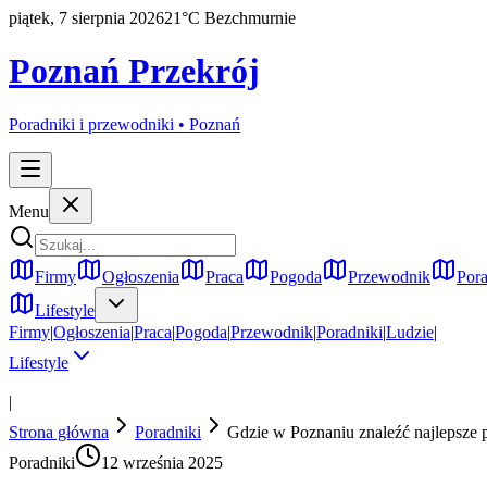
piątek, 7 sierpnia 2026
21
°C
Bezchmurnie
Poznań Przekrój
Poradniki i przewodniki •
Poznań
Menu
Firmy
Ogłoszenia
Praca
Pogoda
Przewodnik
Pora
Lifestyle
Firmy
|
Ogłoszenia
|
Praca
|
Pogoda
|
Przewodnik
|
Poradniki
|
Ludzie
|
Lifestyle
|
Strona główna
Poradniki
Gdzie w Poznaniu znaleźć najlepsze 
Poradniki
12 września 2025