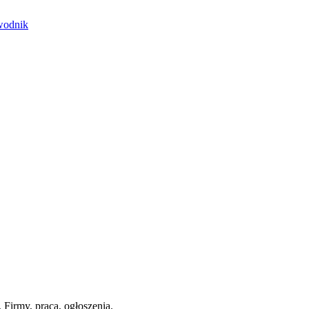
ewodnik
 Firmy, praca, ogłoszenia.