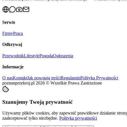
Serwis
Firmy
Praca
Odkrywaj
Przewodnik
Lifestyle
Pogoda
Ogłoszenia
Informacje
O nas
Kontakt
Jak powstają treści
Regulamin
Polityka Prywatności
poznanprzekroj.pl
2026
©
Wszelkie Prawa Zastrzeżone
Szanujemy Twoją prywatność
Używamy plików cookies, aby zapewnić prawidłowe działanie strony 
zaakceptować tylko niezbędne.
Polityka prywatności