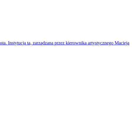
sta. Instytucja ta, zarządzana przez kierownika artystycznego Macieja