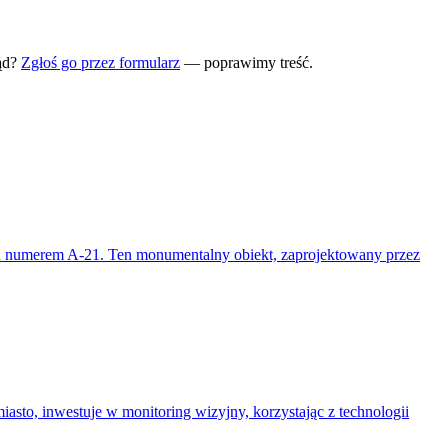
ąd?
Zgłoś go przez formularz
— poprawimy treść.
pod numerem A-21. Ten monumentalny obiekt, zaprojektowany przez
sto, inwestuje w monitoring wizyjny, korzystając z technologii