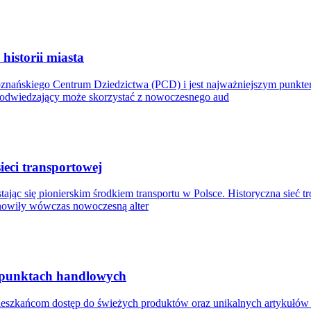
istorii miasta
oznańskiego Centrum Dziedzictwa (PCD) i jest najważniejszym punkt
y odwiedzający może skorzystać z nowoczesnego aud
ieci transportowej
ając się pionierskim środkiem transportu w Polsce. Historyczna sieć t
anowiły wówczas nowoczesną alter
 punktach handlowych
mieszkańcom dostęp do świeżych produktów oraz unikalnych artykułó