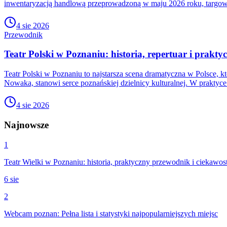
inwentaryzacją handlową przeprowadzoną w maju 2026 roku, targo
4 sie 2026
Przewodnik
Teatr Polski w Poznaniu: historia, repertuar i prakty
Teatr Polski w Poznaniu to najstarsza scena dramatyczna w Polsce, kt
Nowaka, stanowi serce poznańskiej dzielnicy kulturalnej. W praktyce t
4 sie 2026
Najnowsze
1
Teatr Wielki w Poznaniu: historia, praktyczny przewodnik i ciekawos
6 sie
2
Webcam poznan: Pełna lista i statystyki najpopularniejszych miejsc