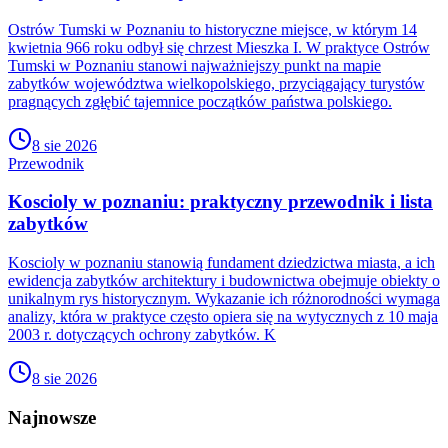
Ostrów Tumski w Poznaniu to historyczne miejsce, w którym 14
kwietnia 966 roku odbył się chrzest Mieszka I. W praktyce Ostrów
Tumski w Poznaniu stanowi najważniejszy punkt na mapie
zabytków województwa wielkopolskiego, przyciągający turystów
pragnących zgłębić tajemnice początków państwa polskiego.
8 sie 2026
Przewodnik
Koscioly w poznaniu: praktyczny przewodnik i lista
zabytków
Koscioly w poznaniu stanowią fundament dziedzictwa miasta, a ich
ewidencja zabytków architektury i budownictwa obejmuje obiekty o
unikalnym rys historycznym. Wykazanie ich różnorodności wymaga
analizy, która w praktyce często opiera się na wytycznych z 10 maja
2003 r. dotyczących ochrony zabytków. K
8 sie 2026
Najnowsze