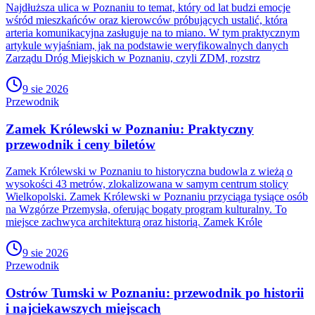
Najdłuższa ulica w Poznaniu to temat, który od lat budzi emocje
wśród mieszkańców oraz kierowców próbujących ustalić, która
arteria komunikacyjna zasługuje na to miano. W tym praktycznym
artykule wyjaśniam, jak na podstawie weryfikowalnych danych
Zarządu Dróg Miejskich w Poznaniu, czyli ZDM, rozstrz
9 sie 2026
Przewodnik
Zamek Królewski w Poznaniu: Praktyczny
przewodnik i ceny biletów
Zamek Królewski w Poznaniu to historyczna budowla z wieżą o
wysokości 43 metrów, zlokalizowana w samym centrum stolicy
Wielkopolski. Zamek Królewski w Poznaniu przyciąga tysiące osób
na Wzgórze Przemysła, oferując bogaty program kulturalny. To
miejsce zachwyca architekturą oraz historią. Zamek Króle
9 sie 2026
Przewodnik
Ostrów Tumski w Poznaniu: przewodnik po historii
i najciekawszych miejscach