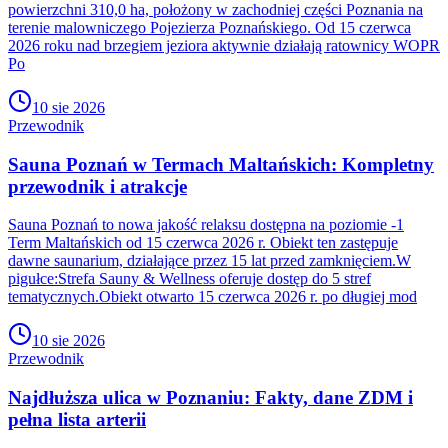
powierzchni 310,0 ha, położony w zachodniej części Poznania na
terenie malowniczego Pojezierza Poznańskiego. Od 15 czerwca
2026 roku nad brzegiem jeziora aktywnie działają ratownicy WOPR
Po
10 sie 2026
Przewodnik
Sauna Poznań w Termach Maltańskich: Kompletny
przewodnik i atrakcje
Sauna Poznań to nowa jakość relaksu dostępna na poziomie -1
Term Maltańskich od 15 czerwca 2026 r. Obiekt ten zastępuje
dawne saunarium, działające przez 15 lat przed zamknięciem.W
pigułce:Strefa Sauny & Wellness oferuje dostęp do 5 stref
tematycznych.Obiekt otwarto 15 czerwca 2026 r. po długiej mod
10 sie 2026
Przewodnik
Najdłuższa ulica w Poznaniu: Fakty, dane ZDM i
pełna lista arterii