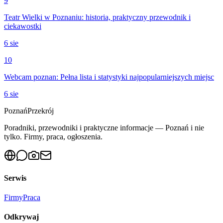
9
Teatr Wielki w Poznaniu: historia, praktyczny przewodnik i
ciekawostki
6 sie
10
Webcam poznan: Pełna lista i statystyki najpopularniejszych miejsc
6 sie
Poznań
Przekrój
Poradniki, przewodniki i praktyczne informacje — Poznań i nie
tylko. Firmy, praca, ogłoszenia.
Serwis
Firmy
Praca
Odkrywaj