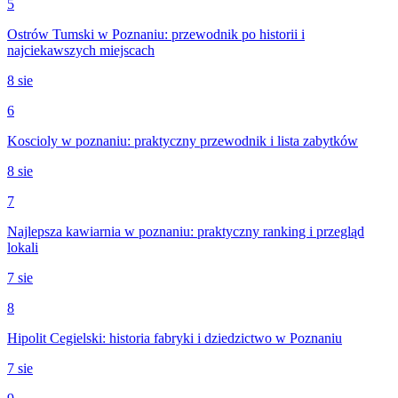
5
Ostrów Tumski w Poznaniu: przewodnik po historii i
najciekawszych miejscach
8 sie
6
Koscioly w poznaniu: praktyczny przewodnik i lista zabytków
8 sie
7
Najlepsza kawiarnia w poznaniu: praktyczny ranking i przegląd
lokali
7 sie
8
Hipolit Cegielski: historia fabryki i dziedzictwo w Poznaniu
7 sie