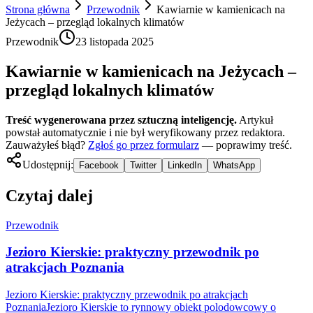
Strona główna
Przewodnik
Kawiarnie w kamienicach na
Jeżycach – przegląd lokalnych klimatów
Przewodnik
23 listopada 2025
Kawiarnie w kamienicach na Jeżycach –
przegląd lokalnych klimatów
Treść wygenerowana przez sztuczną inteligencję.
Artykuł
powstał automatycznie i nie był weryfikowany przez redaktora.
Zauważyłeś błąd?
Zgłoś go przez formularz
— poprawimy treść.
Udostępnij:
Facebook
Twitter
LinkedIn
WhatsApp
Czytaj dalej
Przewodnik
Jezioro Kierskie: praktyczny przewodnik po
atrakcjach Poznania
Jezioro Kierskie: praktyczny przewodnik po atrakcjach
PoznaniaJezioro Kierskie to rynnowy obiekt polodowcowy o