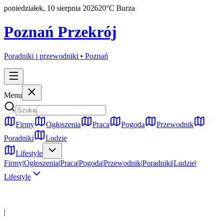
poniedziałek, 10 sierpnia 2026
20
°C
Burza
Poznań Przekrój
Poradniki i przewodniki •
Poznań
Menu
Firmy
Ogłoszenia
Praca
Pogoda
Przewodnik
Poradniki
Ludzie
Lifestyle
Firmy
|
Ogłoszenia
|
Praca
|
Pogoda
|
Przewodnik
|
Poradniki
|
Ludzie
|
Lifestyle
|