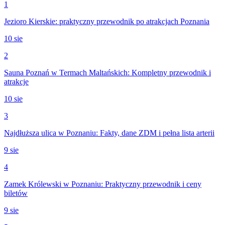
1
Jezioro Kierskie: praktyczny przewodnik po atrakcjach Poznania
10 sie
2
Sauna Poznań w Termach Maltańskich: Kompletny przewodnik i
atrakcje
10 sie
3
Najdłuższa ulica w Poznaniu: Fakty, dane ZDM i pełna lista arterii
9 sie
4
Zamek Królewski w Poznaniu: Praktyczny przewodnik i ceny
biletów
9 sie