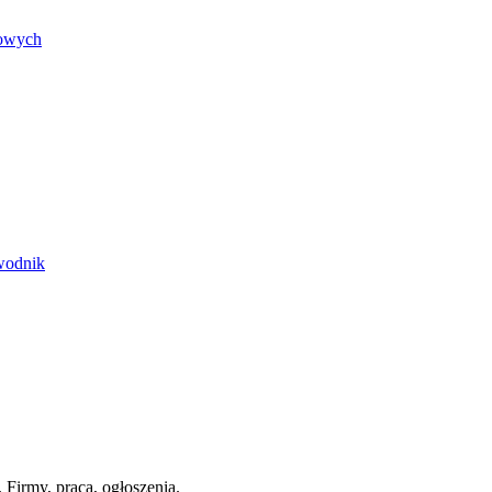
lowych
ewodnik
 Firmy, praca, ogłoszenia.