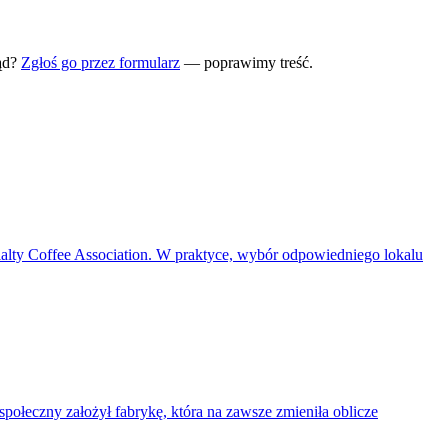
ąd?
Zgłoś go przez formularz
— poprawimy treść.
cialty Coffee Association. W praktyce, wybór odpowiedniego lokalu
społeczny założył fabrykę, która na zawsze zmieniła oblicze