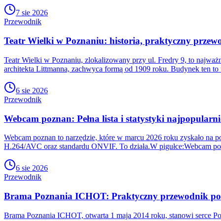
7 sie 2026
Przewodnik
Teatr Wielki w Poznaniu: historia, praktyczny przewo
Teatr Wielki w Poznaniu, zlokalizowany przy ul. Fredry 9, to najw
architekta Littmanna, zachwyca formą od 1909 roku. Budynek ten to 
6 sie 2026
Przewodnik
Webcam poznan: Pełna lista i statystyki najpopularni
Webcam poznan to narzędzie, które w marcu 2026 roku zyskało na pop
H.264/AVC oraz standardu ONVIF. To działa.W pigułce:Webcam poz
6 sie 2026
Przewodnik
Brama Poznania ICHOT: Praktyczny przewodnik po h
Brama Poznania ICHOT, otwarta 1 maja 2014 roku, stanowi serce P