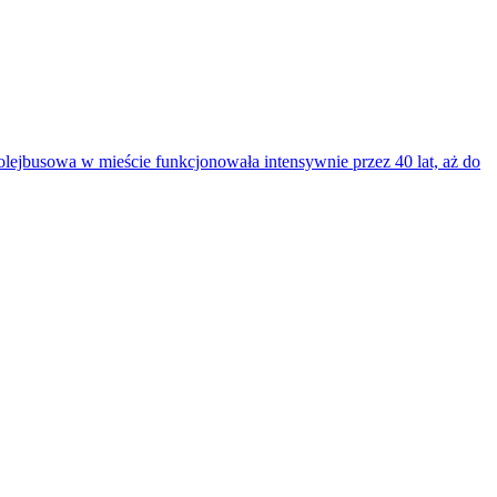
rolejbusowa w mieście funkcjonowała intensywnie przez 40 lat, aż do