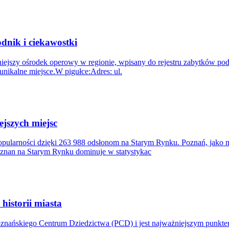
dnik i ciekawostki
ażniejszy ośrodek operowy w regionie, wpisany do rejestru zabytków 
unikalne miejsce.W pigułce:Adres: ul.
ejszych miejsc
ularności dzięki 263 988 odsłonom na Starym Rynku. Poznań, jako mia
nan na Starym Rynku dominuje w statystykac
istorii miasta
oznańskiego Centrum Dziedzictwa (PCD) i jest najważniejszym punkt