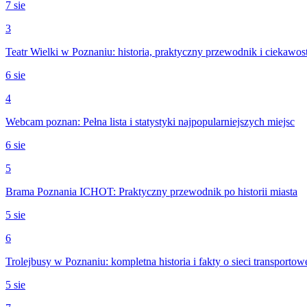
7 sie
3
Teatr Wielki w Poznaniu: historia, praktyczny przewodnik i ciekawos
6 sie
4
Webcam poznan: Pełna lista i statystyki najpopularniejszych miejsc
6 sie
5
Brama Poznania ICHOT: Praktyczny przewodnik po historii miasta
5 sie
6
Trolejbusy w Poznaniu: kompletna historia i fakty o sieci transportow
5 sie