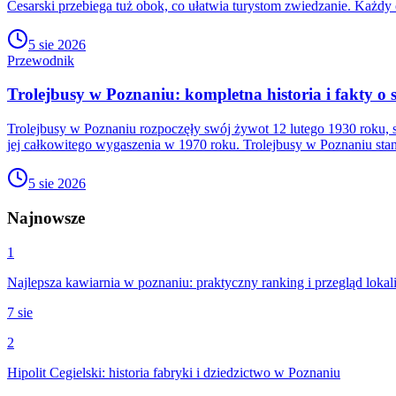
Cesarski przebiega tuż obok, co ułatwia turystom zwiedzanie. Każd
5 sie 2026
Przewodnik
Trolejbusy w Poznaniu: kompletna historia i fakty o s
Trolejbusy w Poznaniu rozpoczęły swój żywot 12 lutego 1930 roku, st
jej całkowitego wygaszenia w 1970 roku. Trolejbusy w Poznaniu st
5 sie 2026
Najnowsze
1
Najlepsza kawiarnia w poznaniu: praktyczny ranking i przegląd lokal
7 sie
2
Hipolit Cegielski: historia fabryki i dziedzictwo w Poznaniu