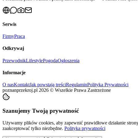
Serwis
Firmy
Praca
Odkrywaj
Przewodnik
Lifestyle
Pogoda
Ogłoszenia
Informacje
O nas
Kontakt
Jak powstają treści
Regulamin
Polityka Prywatności
poznanprzekroj.pl
2026
©
Wszelkie Prawa Zastrzeżone
Szanujemy Twoją prywatność
Używamy plików cookies, aby zapewnić prawidłowe działanie strony 
zaakceptować tylko niezbędne.
Polityka prywatności