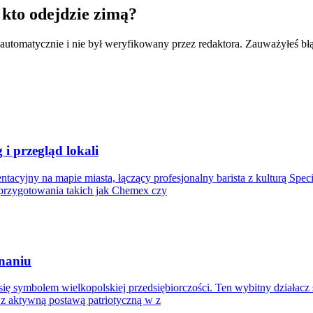
kto odejdzie zimą?
 automatycznie i nie był weryfikowany przez redaktora. Zauważyłeś bł
i przegląd lokali
tacyjny na mapie miasta, łączący profesjonalny barista z kulturą Spe
przygotowania takich jak Chemex czy
znaniu
 się symbolem wielkopolskiej przedsiębiorczości. Ten wybitny działacz 
e z aktywną postawą patriotyczną w z