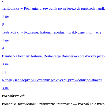
7
Targowiska w Poznaniu: przewodnik po najlepszych punktach hand
4 sie
8
Teatr Polski w Poznaniu: historia, repertuar i praktyczne informacje
4 sie
9
Bamberka Poznań: historia, Restauracja Bamberka i praktyczny prz
3 sie
10
Największa szopka w Poznaniu: praktyczny przewodnik po atrakcji
3 sie
Poznań
Przekrój
Poradniki, przewodniki i praktyczne informacje — Poznań i nie tylko.