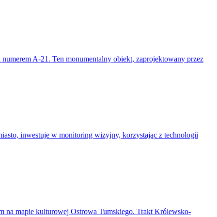
pod numerem A-21. Ten monumentalny obiekt, zaprojektowany przez
sto, inwestuje w monitoring wizyjny, korzystając z technologii
em na mapie kulturowej Ostrowa Tumskiego. Trakt Królewsko-