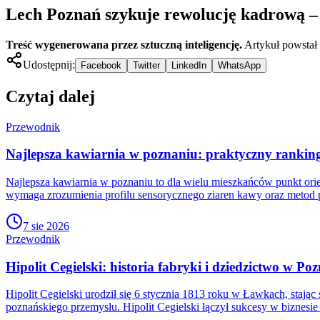
Lech Poznań szykuje rewolucję kadrową – 
Treść wygenerowana przez sztuczną inteligencję.
Artykuł powstał
Udostępnij:
Facebook
Twitter
LinkedIn
WhatsApp
Czytaj dalej
Przewodnik
Najlepsza kawiarnia w poznaniu: praktyczny ranking 
Najlepsza kawiarnia w poznaniu to dla wielu mieszkańców punkt orien
wymaga zrozumienia profilu sensorycznego ziaren kawy oraz metod 
7 sie 2026
Przewodnik
Hipolit Cegielski: historia fabryki i dziedzictwo w Po
Hipolit Cegielski urodził się 6 stycznia 1813 roku w Ławkach, stając
poznańskiego przemysłu. Hipolit Cegielski łączył sukcesy w biznesi