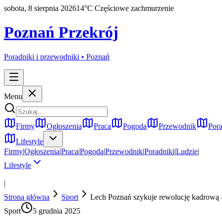
sobota, 8 sierpnia 2026
14
°C
Częściowe zachmurzenie
Poznań Przekrój
Poradniki i przewodniki •
Poznań
Menu
Firmy
Ogłoszenia
Praca
Pogoda
Przewodnik
Pora
Lifestyle
Firmy
|
Ogłoszenia
|
Praca
|
Pogoda
|
Przewodnik
|
Poradniki
|
Ludzie
|
Lifestyle
|
Strona główna
Sport
Lech Poznań szykuje rewolucję kadrową –
Sport
5 grudnia 2025