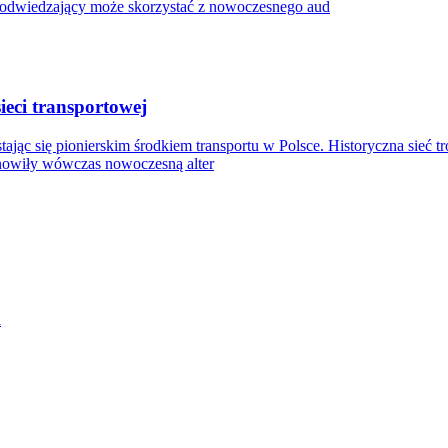
y odwiedzający może skorzystać z nowoczesnego aud
ieci transportowej
ając się pionierskim środkiem transportu w Polsce. Historyczna sieć t
anowiły wówczas nowoczesną alter
i