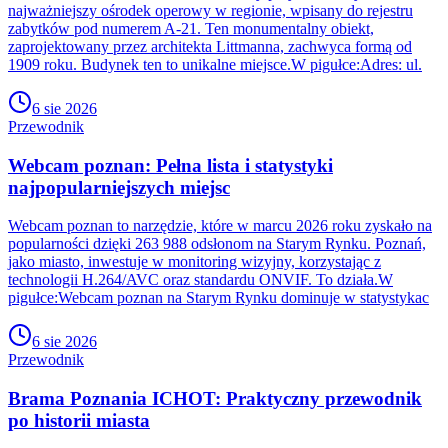
najważniejszy ośrodek operowy w regionie, wpisany do rejestru
zabytków pod numerem A-21. Ten monumentalny obiekt,
zaprojektowany przez architekta Littmanna, zachwyca formą od
1909 roku. Budynek ten to unikalne miejsce.W pigułce:Adres: ul.
6 sie 2026
Przewodnik
Webcam poznan: Pełna lista i statystyki
najpopularniejszych miejsc
Webcam poznan to narzędzie, które w marcu 2026 roku zyskało na
popularności dzięki 263 988 odsłonom na Starym Rynku. Poznań,
jako miasto, inwestuje w monitoring wizyjny, korzystając z
technologii H.264/AVC oraz standardu ONVIF. To działa.W
pigułce:Webcam poznan na Starym Rynku dominuje w statystykac
6 sie 2026
Przewodnik
Brama Poznania ICHOT: Praktyczny przewodnik
po historii miasta