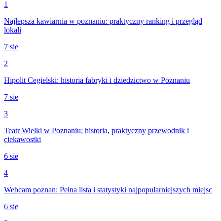
1
Najlepsza kawiarnia w poznaniu: praktyczny ranking i przegląd
lokali
7 sie
2
Hipolit Cegielski: historia fabryki i dziedzictwo w Poznaniu
7 sie
3
Teatr Wielki w Poznaniu: historia, praktyczny przewodnik i
ciekawostki
6 sie
4
Webcam poznan: Pełna lista i statystyki najpopularniejszych miejsc
6 sie