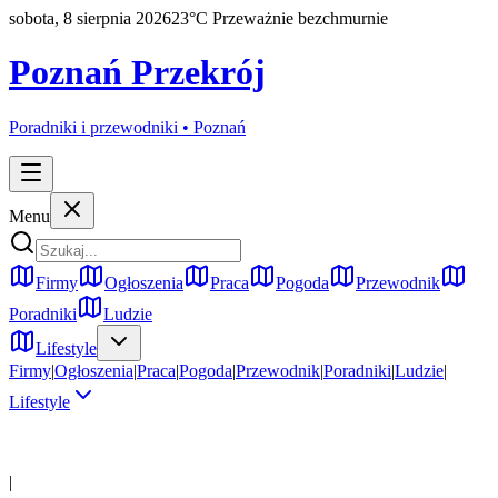
sobota, 8 sierpnia 2026
23
°C
Przeważnie bezchmurnie
Poznań Przekrój
Poradniki i przewodniki •
Poznań
Menu
Firmy
Ogłoszenia
Praca
Pogoda
Przewodnik
Poradniki
Ludzie
Lifestyle
Firmy
|
Ogłoszenia
|
Praca
|
Pogoda
|
Przewodnik
|
Poradniki
|
Ludzie
|
Lifestyle
|