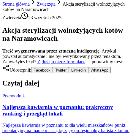
Strona główna
Zwierzęta
Akcja sterylizacji wolnożyjących
kotów na Naramowicach
Zwierzęta
23 września 2025
Akcja sterylizacji wolnożyjących kotów
na Naramowicach
Treść wygenerowana przez sztuczną inteligencję.
Artykuł
powstał automatycznie i nie był weryfikowany przez redaktora.
Zauważyłeś błąd?
Zgłoś go przez formularz
— poprawimy treść.
Udostępnij:
Facebook
Twitter
LinkedIn
WhatsApp
Czytaj dalej
Przewodnik
Najlepsza kawiarnia w poznaniu: praktyczny
ranking i przegląd lokali
Najlepsza kawiarnia w poznaniu to dla wielu mieszkańców punkt
orientacyjny na mapie miasta, łączący profesjonalny barista z kulturą