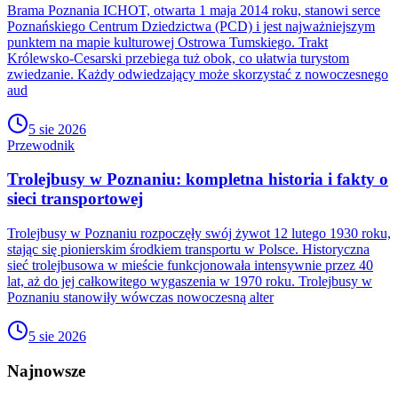
Brama Poznania ICHOT, otwarta 1 maja 2014 roku, stanowi serce
Poznańskiego Centrum Dziedzictwa (PCD) i jest najważniejszym
punktem na mapie kulturowej Ostrowa Tumskiego. Trakt
Królewsko-Cesarski przebiega tuż obok, co ułatwia turystom
zwiedzanie. Każdy odwiedzający może skorzystać z nowoczesnego
aud
5 sie 2026
Przewodnik
Trolejbusy w Poznaniu: kompletna historia i fakty o
sieci transportowej
Trolejbusy w Poznaniu rozpoczęły swój żywot 12 lutego 1930 roku,
stając się pionierskim środkiem transportu w Polsce. Historyczna
sieć trolejbusowa w mieście funkcjonowała intensywnie przez 40
lat, aż do jej całkowitego wygaszenia w 1970 roku. Trolejbusy w
Poznaniu stanowiły wówczas nowoczesną alter
5 sie 2026
Najnowsze