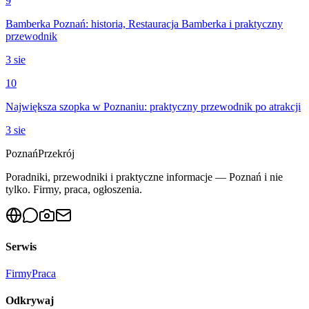
9
Bamberka Poznań: historia, Restauracja Bamberka i praktyczny
przewodnik
3 sie
10
Największa szopka w Poznaniu: praktyczny przewodnik po atrakcji
3 sie
Poznań
Przekrój
Poradniki, przewodniki i praktyczne informacje — Poznań i nie
tylko. Firmy, praca, ogłoszenia.
Serwis
Firmy
Praca
Odkrywaj