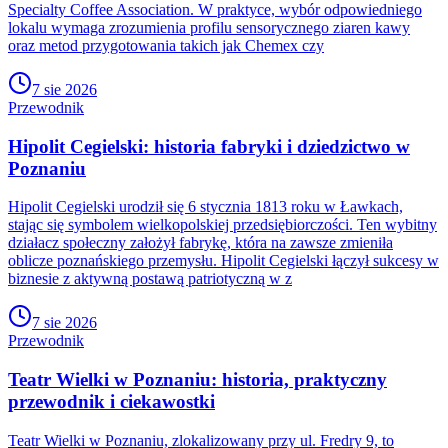
Specialty Coffee Association. W praktyce, wybór odpowiedniego
lokalu wymaga zrozumienia profilu sensorycznego ziaren kawy
oraz metod przygotowania takich jak Chemex czy
7 sie 2026
Przewodnik
Hipolit Cegielski: historia fabryki i dziedzictwo w
Poznaniu
Hipolit Cegielski urodził się 6 stycznia 1813 roku w Ławkach,
stając się symbolem wielkopolskiej przedsiębiorczości. Ten wybitny
działacz społeczny założył fabrykę, która na zawsze zmieniła
oblicze poznańskiego przemysłu. Hipolit Cegielski łączył sukcesy w
biznesie z aktywną postawą patriotyczną w z
7 sie 2026
Przewodnik
Teatr Wielki w Poznaniu: historia, praktyczny
przewodnik i ciekawostki
Teatr Wielki w Poznaniu, zlokalizowany przy ul. Fredry 9, to