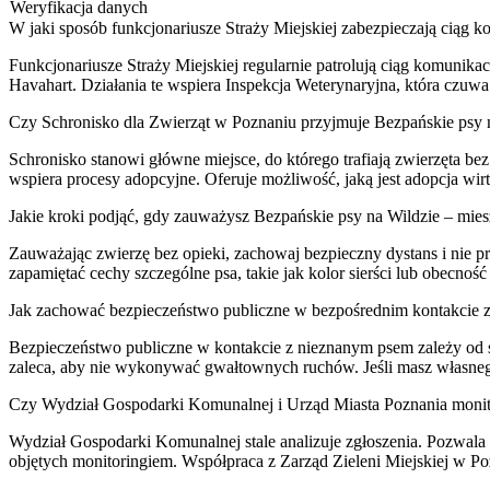
Weryfikacja danych
W jaki sposób funkcjonariusze Straży Miejskiej zabezpieczają ciąg 
Funkcjonariusze Straży Miejskiej regularnie patrolują ciąg komunika
Havahart. Działania te wspiera Inspekcja Weterynaryjna, która czuwa
Czy Schronisko dla Zwierząt w Poznaniu przyjmuje Bezpańskie psy 
Schronisko stanowi główne miejsce, do którego trafiają zwierzęta be
wspiera procesy adopcyjne. Oferuje możliwość, jaką jest adopcja wirt
Jakie kroki podjąć, gdy zauważysz Bezpańskie psy na Wildzie – mies
Zauważając zwierzę bez opieki, zachowaj bezpieczny dystans i nie pr
zapamiętać cechy szczególne psa, takie jak kolor sierści lub obecność
Jak zachować bezpieczeństwo publiczne w bezpośrednim kontakcie z
Bezpieczeństwo publiczne w kontakcie z nieznanym psem zależy od
zaleca, aby nie wykonywać gwałtownych ruchów. Jeśli masz własnego
Czy Wydział Gospodarki Komunalnej i Urząd Miasta Poznania monito
Wydział Gospodarki Komunalnej stale analizuje zgłoszenia. Pozwala
objętych monitoringiem. Współpraca z Zarząd Zieleni Miejskiej w P