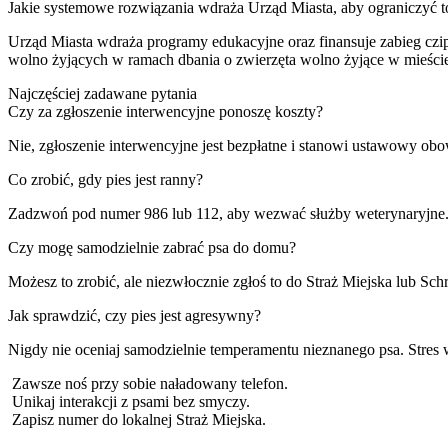
Jakie systemowe rozwiązania wdraża Urząd Miasta, aby ograniczyć t
Urząd Miasta wdraża programy edukacyjne oraz finansuje zabieg czip
wolno żyjących w ramach dbania o zwierzęta wolno żyjące w mieście.
Najczęściej zadawane pytania
Czy za zgłoszenie interwencyjne ponoszę koszty?
Nie, zgłoszenie interwencyjne jest bezpłatne i stanowi ustawowy ob
Co zrobić, gdy pies jest ranny?
Zadzwoń pod numer 986 lub 112, aby wezwać służby weterynaryjne. In
Czy mogę samodzielnie zabrać psa do domu?
Możesz to zrobić, ale niezwłocznie zgłoś to do Straż Miejska lub S
Jak sprawdzić, czy pies jest agresywny?
Nigdy nie oceniaj samodzielnie temperamentu nieznanego psa. Stre
Zawsze noś przy sobie naładowany telefon.
Unikaj interakcji z psami bez smyczy.
Zapisz numer do lokalnej Straż Miejska.