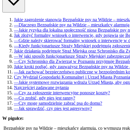
Jakie zagrożenie stanowią Bezpańskie psy na Wildzie – mieszk
—
Dlaczego Bezpańskie psy na Wildzie – mieszkańcy alarmują
—
Jakie ryzyka dla lokalna społeczność niosą Bezpańskie psy 
Jak złożyć formalny wniosek o interwencję, gdy pojawią się B
—
Gdzie należy skierować formalny wniosek o interwencję w d
—
Kiedy funkcjonariusze Straży Miejskiej podejmują zgłoszeni
Jakie działania podejmuje Straż Miejska oraz Schronisko dla 
—
W jaki sposób funkcjonariusze Straży Miejskiej zabezpiecz
—
Czy Schronisko dla Zwierząt w Poznaniu przyjmuje Bezpańs
Jakie kroki podjąć, gdy zauważysz Bezpańskie psy na Wildzie 
—
Jak zachować bezpieczeństwo publiczne w bezpośrednim kon
Czy Wydział Gospodarki Komunalnej i Urząd Miasta Poznania 
—
Jakie systemowe rozwiązania wdraża Urząd Miasta, aby ogra
Najczęściej zadawane pytania
—
Czy za zgłoszenie interwencyjne ponoszę koszty?
—
Co zrobić, gdy pies jest ranny?
—
Czy mogę samodzielnie zabrać psa do domu?
—
Jak sprawdzić, czy pies jest agresywny?
W pigułce:
Bezpańskie psy na Wildzie – mieszkańcy alarmują, co wymusza reakc