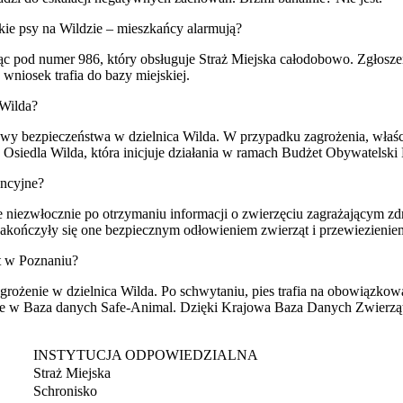
kie psy na Wildzie – mieszkańcy alarmują?
c pod numer 986, który obsługuje Straż Miejska całodobowo. Zgłoszen
wniosek trafia do bazy miejskiej.
 Wilda?
y bezpieczeństwa w dzielnica Wilda. W przypadku zagrożenia, właści
Osiedla Wilda, która inicjuje działania w ramach Budżet Obywatelski 
encyjne?
e niezwłocznie po otrzymaniu informacji o zwierzęciu zagrażającym z
akończyły się one bezpiecznym odłowieniem zwierząt i przewiezienie
ąt w Poznaniu?
agrożenie w dzielnica Wilda. Po schwytaniu, pies trafia na obowiązkow
e w Baza danych Safe-Animal. Dzięki Krajowa Baza Danych Zwierząt O
INSTYTUCJA ODPOWIEDZIALNA
Straż Miejska
Schronisko