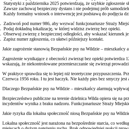
Statystyki z października 2025 potwierdzają, że szybkie zgłoszenie s
Zawsze zachowaj bezpieczny dystans i nie podejmuj prób samodziel
Każdy formalny wniosek o interwencję jest podstawą do podjęcia dzi
Zadzwoń pod numer 986, aby wezwać funkcjonariusze Straży Miejsk
Podaj dokładną lokalizację, w której widzisz zwierzę bez opieki.
Obserwuj zwierzę z bezpiecznej odległości, aby wskazać kierunek je
Zapisz numer zgłoszenia, co ułatwi późniejszy kontakt.
Jakie zagrożenie stanowią Bezpańskie psy na Wildzie – mieszkańcy a
Zagrożenie wynikające z obecności zwierząt bez opieki potwierdza 1
wskazują, że niekontrolowane przemieszczanie się zwierząt prowadz
W praktyce sprawdza się to lepiej niż teoretyczne przypuszczenia. P
Czerwca 1956 roku. I tu jest haczyk. Nie każdy pies bez smyczy jest
Dlaczego Bezpańskie psy na Wildzie – mieszkańcy alarmują wpływaj
Bezpieczeństwo publiczne na terenie dzielnica Wilda opiera się na p
incydentów wynika z braku nadzoru. Funkcjonariusze Straży Miejskie
Jakie ryzyka dla lokalna społeczność niosą Bezpańskie psy na Wildz
Lokalna społeczność jest narażona na bezpośrednie starcia, co wedł
miejscach o dużym natężeniu ruchu. Brak odpowiedniej reakcji prowa