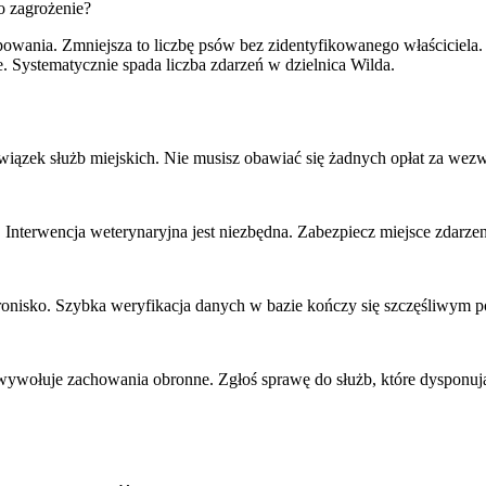
o zagrożenie?
owania. Zmniejsza to liczbę psów bez zidentyfikowanego właściciela. 
 Systematycznie spada liczba zdarzeń w dzielnica Wilda.
owiązek służb miejskich. Nie musisz obawiać się żadnych opłat za we
terwencja weterynaryjna jest niezbędna. Zabezpiecz miejsce zdarzenia
chronisko. Szybka weryfikacja danych w bazie kończy się szczęśliwym
s wywołuje zachowania obronne. Zgłoś sprawę do służb, które dysponu