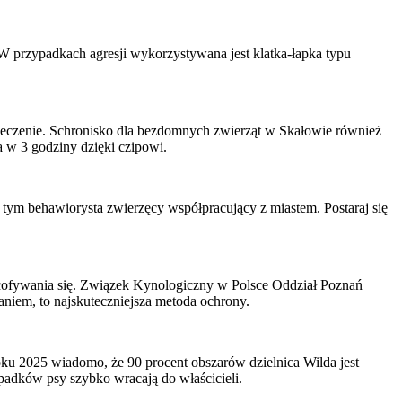
 W przypadkach agresji wykorzystywana jest klatka-łapka typu
.
z leczenie. Schronisko dla bezdomnych zwierząt w Skałowie również
a w 3 godziny dzięki czipowi.
o tym behawiorysta zwierzęcy współpracujący z miastem. Postaraj się
cofywania się. Związek Kynologiczny w Polsce Oddział Poznań
niem, to najskuteczniejsza metoda ochrony.
ku 2025 wiadomo, że 90 procent obszarów dzielnica Wilda jest
padków psy szybko wracają do właścicieli.