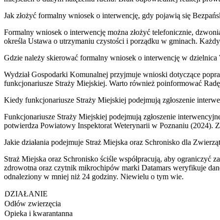
Jak złożyć formalny wniosek o interwencję, gdy pojawią się Bezpańs
Formalny wniosek o interwencję można złożyć telefonicznie, dzwonią
określa Ustawa o utrzymaniu czystości i porządku w gminach. Każdy 
Gdzie należy skierować formalny wniosek o interwencję w dzielnica
Wydział Gospodarki Komunalnej przyjmuje wnioski dotyczące popraw
funkcjonariusze Straży Miejskiej. Warto również poinformować Radę 
Kiedy funkcjonariusze Straży Miejskiej podejmują zgłoszenie interw
Funkcjonariusze Straży Miejskiej podejmują zgłoszenie interwencyjn
potwierdza Powiatowy Inspektorat Weterynarii w Poznaniu (2024). Z
Jakie działania podejmuje Straż Miejska oraz Schronisko dla Zwierz
Straż Miejska oraz Schronisko ściśle współpracują, aby ograniczyć z
zdrowotna oraz czytnik mikrochipów marki Datamars weryfikuje dan
odnaleziony w mniej niż 24 godziny. Niewielu o tym wie.
DZIAŁANIE
Odłów zwierzęcia
Opieka i kwarantanna