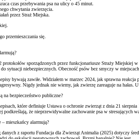
kraca czas przebywania psa na ulicy o 45 minut.
nego chwytania zwierzęcia.
ałań przez Straż Miejska.
iej.
go przemieszczania się.
larmują?
2 protokołów sporządzonych przez funkcjonariusze Straży Miejskiej w
i do sytuacji niebezpiecznych. Obecność psów bez smyczy w miejscach
rzepisy bywają zawiłe. Widziałem w marzec 2024, jak sprawna reakcja 
 agresywny. Nigdy jednak nie wiemy, jak zwierzę zareaguje na hałas. 
ą na bezpieczeństwo publiczne?
rzepisach, które definiuje Ustawa o ochronie zwierząt z dnia 21 sierpn
j podkreślają, że nieprzewidywalne zachowanie psa w stresujących wa
ie – mieszkańcy alarmują?
ug danych z raportu Fundacja dla Zwierząt Animalia (2025) dotyczy śr
dzi do eskalacji negatywnych zachowań. Brzmi banalnie? Nie jest.