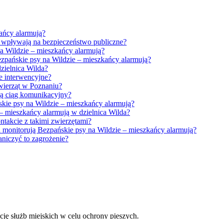
ańcy alarmują?
 wpływają na bezpieczeństwo publiczne?
na Wildzie – mieszkańcy alarmują?
ezpańskie psy na Wildzie – mieszkańcy alarmują?
zielnica Wilda?
e interwencyjne?
Zwierząt w Poznaniu?
ają ciąg komunikacyjny?
kie psy na Wildzie – mieszkańcy alarmują?
– mieszkańcy alarmują w dzielnica Wilda?
takcie z takimi zwierzętami?
monitorują Bezpańskie psy na Wildzie – mieszkańcy alarmują?
niczyć to zagrożenie?
ję służb miejskich w celu ochrony pieszych.