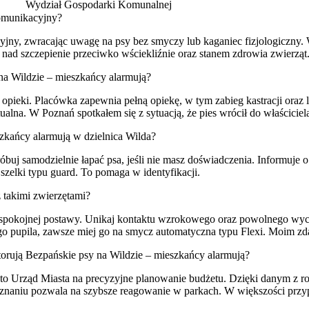
Wydział Gospodarki Komunalnej
komunikacyjny?
cyjny, zwracając uwagę na psy bez smyczy lub kaganiec fizjologiczny.
 nad szczepienie przeciwko wściekliźnie oraz stanem zdrowia zwierząt
na Wildzie – mieszkańcy alarmują?
z opieki. Placówka zapewnia pełną opiekę, w tym zabieg kastracji ora
ualna. W Poznań spotkałem się z sytuacją, że pies wrócił do właściciel
zkańcy alarmują w dzielnica Wilda?
óbuj samodzielnie łapać psa, jeśli nie masz doświadczenia. Informuje 
 szelki typu guard. To pomaga w identyfikacji.
 takimi zwierzętami?
 spokojnej postawy. Unikaj kontaktu wzrokowego oraz powolnego wy
 pupila, zawsze miej go na smycz automatyczna typu Flexi. Moim zda
rują Bezpańskie psy na Wildzie – mieszkańcy alarmują?
 to Urząd Miasta na precyzyjne planowanie budżetu. Dzięki danym z ro
oznaniu pozwala na szybsze reagowanie w parkach. W większości przy