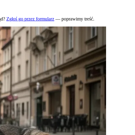
ąd?
Zgłoś go przez formularz
— poprawimy treść.