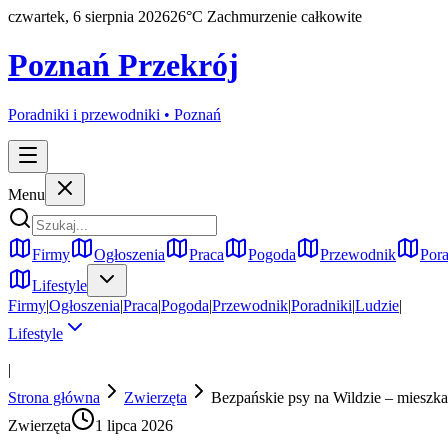
czwartek, 6 sierpnia 2026
26
°C
Zachmurzenie całkowite
Poznań Przekrój
Poradniki i przewodniki •
Poznań
Menu
Firmy
Ogłoszenia
Praca
Pogoda
Przewodnik
Pora
Lifestyle
Firmy
|
Ogłoszenia
|
Praca
|
Pogoda
|
Przewodnik
|
Poradniki
|
Ludzie
|
Lifestyle
|
Strona główna
Zwierzęta
Bezpańskie psy na Wildzie – mieszka
Zwierzęta
1 lipca 2026