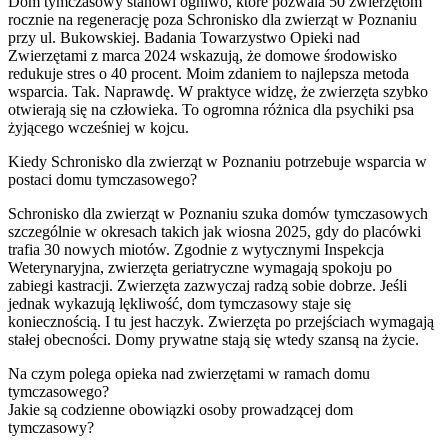
Dom tymczasowy stanowi ogniwo, które pozwala 50 zwierzętom
rocznie na regenerację poza Schronisko dla zwierząt w Poznaniu
przy ul. Bukowskiej. Badania Towarzystwo Opieki nad
Zwierzętami z marca 2024 wskazują, że domowe środowisko
redukuje stres o 40 procent. Moim zdaniem to najlepsza metoda
wsparcia. Tak. Naprawdę. W praktyce widzę, że zwierzęta szybko
otwierają się na człowieka. To ogromna różnica dla psychiki psa
żyjącego wcześniej w kojcu.
Kiedy Schronisko dla zwierząt w Poznaniu potrzebuje wsparcia w
postaci domu tymczasowego?
Schronisko dla zwierząt w Poznaniu szuka domów tymczasowych
szczególnie w okresach takich jak wiosna 2025, gdy do placówki
trafia 30 nowych miotów. Zgodnie z wytycznymi Inspekcja
Weterynaryjna, zwierzęta geriatryczne wymagają spokoju po
zabiegi kastracji. Zwierzęta zazwyczaj radzą sobie dobrze. Jeśli
jednak wykazują lękliwość, dom tymczasowy staje się
koniecznością. I tu jest haczyk. Zwierzęta po przejściach wymagają
stałej obecności. Domy prywatne stają się wtedy szansą na życie.
Na czym polega opieka nad zwierzętami w ramach domu
tymczasowego?
Jakie są codzienne obowiązki osoby prowadzącej dom
tymczasowy?