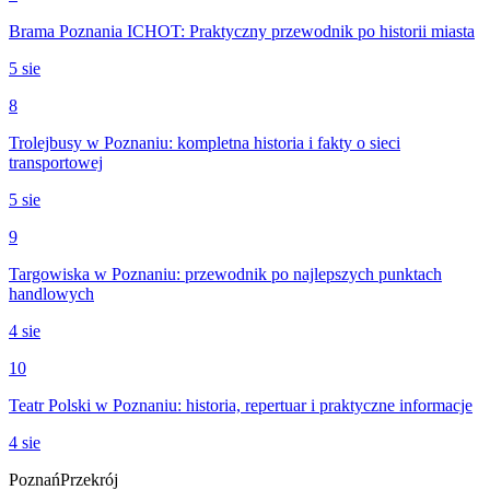
Brama Poznania ICHOT: Praktyczny przewodnik po historii miasta
5 sie
8
Trolejbusy w Poznaniu: kompletna historia i fakty o sieci
transportowej
5 sie
9
Targowiska w Poznaniu: przewodnik po najlepszych punktach
handlowych
4 sie
10
Teatr Polski w Poznaniu: historia, repertuar i praktyczne informacje
4 sie
Poznań
Przekrój