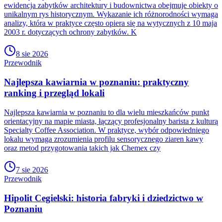
ewidencja zabytków architektury i budownictwa obejmuje obiekty o
unikalnym rys historycznym. Wykazanie ich różnorodności wymaga
analizy, która w praktyce często opiera się na wytycznych z 10 maja
2003 r. dotyczących ochrony zabytków. K
8 sie 2026
Przewodnik
Najlepsza kawiarnia w poznaniu: praktyczny
ranking i przegląd lokali
Najlepsza kawiarnia w poznaniu to dla wielu mieszkańców punkt
orientacyjny na mapie miasta, łączący profesjonalny barista z kulturą
Specialty Coffee Association. W praktyce, wybór odpowiedniego
lokalu wymaga zrozumienia profilu sensorycznego ziaren kawy
oraz metod przygotowania takich jak Chemex czy
7 sie 2026
Przewodnik
Hipolit Cegielski: historia fabryki i dziedzictwo w
Poznaniu