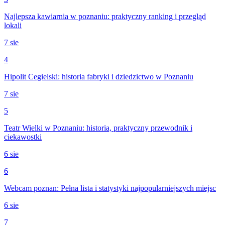
Najlepsza kawiarnia w poznaniu: praktyczny ranking i przegląd
lokali
7 sie
4
Hipolit Cegielski: historia fabryki i dziedzictwo w Poznaniu
7 sie
5
Teatr Wielki w Poznaniu: historia, praktyczny przewodnik i
ciekawostki
6 sie
6
Webcam poznan: Pełna lista i statystyki najpopularniejszych miejsc
6 sie
7