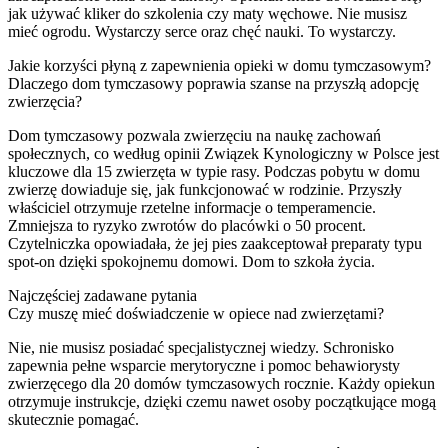
jak używać kliker do szkolenia czy maty węchowe. Nie musisz
mieć ogrodu. Wystarczy serce oraz chęć nauki. To wystarczy.
Jakie korzyści płyną z zapewnienia opieki w domu tymczasowym?
Dlaczego dom tymczasowy poprawia szanse na przyszłą adopcję
zwierzęcia?
Dom tymczasowy pozwala zwierzęciu na naukę zachowań
społecznych, co według opinii Związek Kynologiczny w Polsce jest
kluczowe dla 15 zwierzęta w typie rasy. Podczas pobytu w domu
zwierzę dowiaduje się, jak funkcjonować w rodzinie. Przyszły
właściciel otrzymuje rzetelne informacje o temperamencie.
Zmniejsza to ryzyko zwrotów do placówki o 50 procent.
Czytelniczka opowiadała, że jej pies zaakceptował preparaty typu
spot-on dzięki spokojnemu domowi. Dom to szkoła życia.
Najczęściej zadawane pytania
Czy muszę mieć doświadczenie w opiece nad zwierzętami?
Nie, nie musisz posiadać specjalistycznej wiedzy. Schronisko
zapewnia pełne wsparcie merytoryczne i pomoc behawiorysty
zwierzęcego dla 20 domów tymczasowych rocznie. Każdy opiekun
otrzymuje instrukcje, dzięki czemu nawet osoby początkujące mogą
skutecznie pomagać.