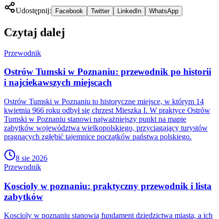
Udostępnij:
Facebook
Twitter
LinkedIn
WhatsApp
Czytaj dalej
Przewodnik
Ostrów Tumski w Poznaniu: przewodnik po historii
i najciekawszych miejscach
Ostrów Tumski w Poznaniu to historyczne miejsce, w którym 14
kwietnia 966 roku odbył się chrzest Mieszka I. W praktyce Ostrów
Tumski w Poznaniu stanowi najważniejszy punkt na mapie
zabytków województwa wielkopolskiego, przyciągający turystów
pragnących zgłębić tajemnice początków państwa polskiego.
8 sie 2026
Przewodnik
Koscioly w poznaniu: praktyczny przewodnik i lista
zabytków
Koscioly w poznaniu stanowią fundament dziedzictwa miasta, a ich