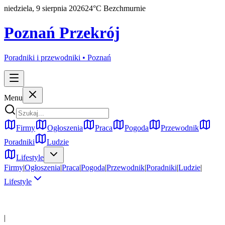
niedziela, 9 sierpnia 2026
24
°C
Bezchmurnie
Poznań Przekrój
Poradniki i przewodniki •
Poznań
Menu
Firmy
Ogłoszenia
Praca
Pogoda
Przewodnik
Poradniki
Ludzie
Lifestyle
Firmy
|
Ogłoszenia
|
Praca
|
Pogoda
|
Przewodnik
|
Poradniki
|
Ludzie
|
Lifestyle
|