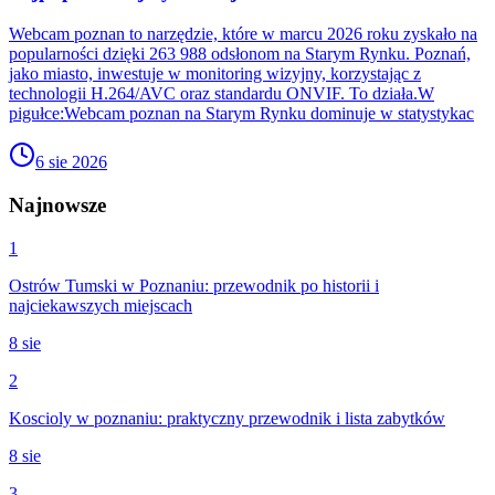
Webcam poznan to narzędzie, które w marcu 2026 roku zyskało na
popularności dzięki 263 988 odsłonom na Starym Rynku. Poznań,
jako miasto, inwestuje w monitoring wizyjny, korzystając z
technologii H.264/AVC oraz standardu ONVIF. To działa.W
pigułce:Webcam poznan na Starym Rynku dominuje w statystykac
6 sie 2026
Najnowsze
1
Ostrów Tumski w Poznaniu: przewodnik po historii i
najciekawszych miejscach
8 sie
2
Koscioly w poznaniu: praktyczny przewodnik i lista zabytków
8 sie
3