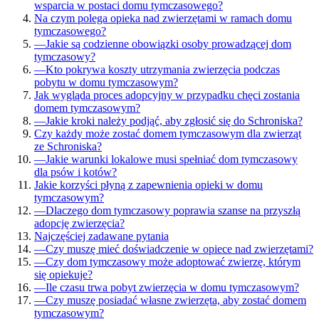
wsparcia w postaci domu tymczasowego?
Na czym polega opieka nad zwierzętami w ramach domu
tymczasowego?
—
Jakie są codzienne obowiązki osoby prowadzącej dom
tymczasowy?
—
Kto pokrywa koszty utrzymania zwierzęcia podczas
pobytu w domu tymczasowym?
Jak wygląda proces adopcyjny w przypadku chęci zostania
domem tymczasowym?
—
Jakie kroki należy podjąć, aby zgłosić się do Schroniska?
Czy każdy może zostać domem tymczasowym dla zwierząt
ze Schroniska?
—
Jakie warunki lokalowe musi spełniać dom tymczasowy
dla psów i kotów?
Jakie korzyści płyną z zapewnienia opieki w domu
tymczasowym?
—
Dlaczego dom tymczasowy poprawia szanse na przyszłą
adopcję zwierzęcia?
Najczęściej zadawane pytania
—
Czy muszę mieć doświadczenie w opiece nad zwierzętami?
—
Czy dom tymczasowy może adoptować zwierzę, którym
się opiekuje?
—
Ile czasu trwa pobyt zwierzęcia w domu tymczasowym?
—
Czy muszę posiadać własne zwierzęta, aby zostać domem
tymczasowym?