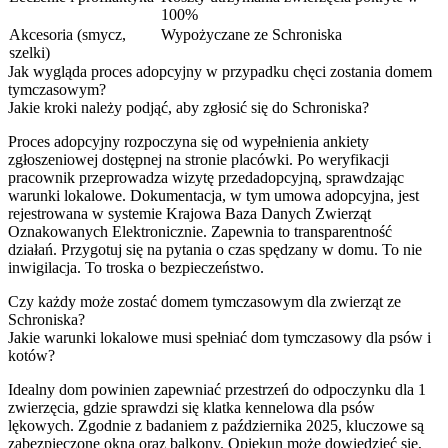
100%
Akcesoria (smycz,
Wypożyczane ze Schroniska
szelki)
Jak wygląda proces adopcyjny w przypadku chęci zostania domem
tymczasowym?
Jakie kroki należy podjąć, aby zgłosić się do Schroniska?
Proces adopcyjny rozpoczyna się od wypełnienia ankiety
zgłoszeniowej dostępnej na stronie placówki. Po weryfikacji
pracownik przeprowadza wizytę przedadopcyjną, sprawdzając
warunki lokalowe. Dokumentacja, w tym umowa adopcyjna, jest
rejestrowana w systemie Krajowa Baza Danych Zwierząt
Oznakowanych Elektronicznie. Zapewnia to transparentność
działań. Przygotuj się na pytania o czas spędzany w domu. To nie
inwigilacja. To troska o bezpieczeństwo.
Czy każdy może zostać domem tymczasowym dla zwierząt ze
Schroniska?
Jakie warunki lokalowe musi spełniać dom tymczasowy dla psów i
kotów?
Idealny dom powinien zapewniać przestrzeń do odpoczynku dla 1
zwierzęcia, gdzie sprawdzi się klatka kennelowa dla psów
lękowych. Zgodnie z badaniem z października 2025, kluczowe są
zabezpieczone okna oraz balkony. Opiekun może dowiedzieć się,