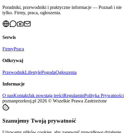
Poradniki, przewodniki i praktyczne informacje — Poznań i nie
tylko. Firmy, praca, ogłoszenia.
Serwis
Firmy
Praca
Odkrywaj
Przewodnik
Lifestyle
Pogoda
Ogłoszenia
Informacje
O nas
Kontakt
Jak powstają treści
Regulamin
Polityka Prywatności
poznanprzekroj.pl
2026
©
Wszelkie Prawa Zastrzeżone
Szanujemy Twoją prywatność
Używamy plików cookies, aby zapewnić prawidłowe działanie