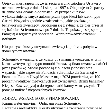
Opiekun musi zapewnić zwierzęciu warunki zgodne z Ustawa o
ochronie zwierząt z dnia 21 sierpnia 1997 r. Obejmuje to 2 spacery
dziennie oraz dbanie o dobrostan. W przypadku psów
wykorzystujemy smycz automatyczna typu Flexi lub szelki typu
Guard. Wszystko zgodnie z zaleceniami, jakie przekazuje
behawiorysta zwierzęcy. Spotkałem się z sytuacją, że pies przestał
się bać obroża feromonowa po 7 dniach. To pokazuje siłę spokoju.
Pamiętaj o regularnych spacerach. Warto prowadzić dziennik
postępów.
Kto pokrywa koszty utrzymania zwierzęcia podczas pobytu w
domu tymczasowym?
Schronisko gwarantuje, że koszty utrzymania zwierzęcia, w tym
karma weterynaryjna typu monobiałkowa, są finansowane w całości
przez placówkę. Środki pochodzą z budżetu jednostki oraz
wsparcia, jakie zapewnia Fundacja Schronisko dla Zwierząt w
Poznaniu. Raport Urząd Miasta z maja 2024 potwierdza, że 100
procent wydatków medycznych jest zwracanych. Brzmi banalnie?
Nie jest. Zawsze pytaj o dostępne marki karmy w magazynie. To
pomaga uniknąć niepotrzebnych kosztów.
RODZAJ WSPARCIA
OPIS FINANSOWANIA
Karma weterynaryjna
Opłacana przez Schronisko
Leczenie i profilaktyka
Koszty utrzymania zwierzęcia pokryte w