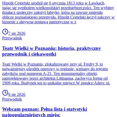
Hipolit Cegielski urodził się 6 stycznia 1813 roku w Ławkach,
stając się symbolem wielkopolskiej przedsiębiorczości. Ten wybitny
działacz społeczny założył fabrykę, która na zawsze zmieniła
oblicze poznańskiego przemysłu. Hipolit Cegielski łączył sukcesy w
biznesie z aktywną postawą patriotyczną w z
7 sie 2026
Przewodnik
Teatr Wielki w Poznaniu: historia, praktyczny
przewodnik i ciekawostki
Teatr Wielki w Poznaniu, zlokalizowany przy ul. Fredry 9, to
najważniejszy ośrodek operowy w regionie, wpisany do rejestru
zabytków pod numerem A-21. Ten monumentalny obiekt,
zaprojektowany przez architekta Littmanna, zachwyca formą od
1909 roku. Budynek ten to unikalne miejsce.W pigułce:Adres: ul.
6 sie 2026
Przewodnik
Webcam poznan: Pełna lista i statystyki
najpopularniejszych miejsc